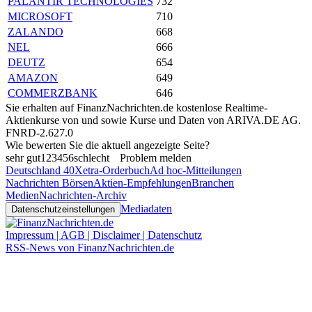
PALANTIR TECHNOLOGIES
732
MICROSOFT
710
ZALANDO
668
NEL
666
DEUTZ
654
AMAZON
649
COMMERZBANK
646
Sie erhalten auf FinanzNachrichten.de kostenlose Realtime-
Aktienkurse von
und
sowie Kurse und Daten von
ARIVA.DE AG
.
FNRD-2.627.0
Wie bewerten Sie die aktuell angezeigte Seite?
sehr gut
1
2
3
4
5
6
schlecht
Problem melden
Deutschland 40
Xetra-Orderbuch
Ad hoc-Mitteilungen
Nachrichten Börsen
Aktien-Empfehlungen
Branchen
Medien
Nachrichten-Archiv
Mediadaten
Datenschutzeinstellungen
Impressum | AGB | Disclaimer | Datenschutz
RSS-News von FinanzNachrichten.de