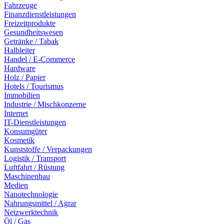
Fahrzeuge
Finanzdienstleistungen
Freizeitprodukte
Gesundheitswesen
Getränke / Tabak
Halbleiter
Handel / E-Commerce
Hardware
Holz / Papier
Hotels / Tourismus
Immobilien
Industrie / Mischkonzerne
Internet
IT-Dienstleistungen
Konsumgüter
Kosmetik
Kunststoffe / Verpackungen
Logistik / Transport
Luftfahrt / Rüstung
Maschinenbau
Medien
Nanotechnologie
Nahrungsmittel / Agrar
Netzwerktechnik
Öl / Gas