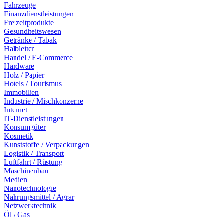
Fahrzeuge
Finanzdienstleistungen
Freizeitprodukte
Gesundheitswesen
Getränke / Tabak
Halbleiter
Handel / E-Commerce
Hardware
Holz / Papier
Hotels / Tourismus
Immobilien
Industrie / Mischkonzerne
Internet
IT-Dienstleistungen
Konsumgüter
Kosmetik
Kunststoffe / Verpackungen
Logistik / Transport
Luftfahrt / Rüstung
Maschinenbau
Medien
Nanotechnologie
Nahrungsmittel / Agrar
Netzwerktechnik
Öl / Gas