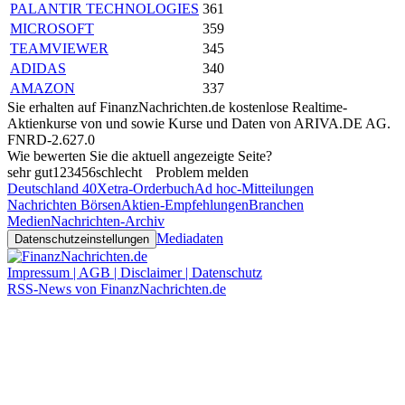
PALANTIR TECHNOLOGIES
361
MICROSOFT
359
TEAMVIEWER
345
ADIDAS
340
AMAZON
337
Sie erhalten auf FinanzNachrichten.de kostenlose Realtime-
Aktienkurse von
und
sowie Kurse und Daten von
ARIVA.DE AG
.
FNRD-2.627.0
Wie bewerten Sie die aktuell angezeigte Seite?
sehr gut
1
2
3
4
5
6
schlecht
Problem melden
Deutschland 40
Xetra-Orderbuch
Ad hoc-Mitteilungen
Nachrichten Börsen
Aktien-Empfehlungen
Branchen
Medien
Nachrichten-Archiv
Mediadaten
Datenschutzeinstellungen
Impressum | AGB | Disclaimer | Datenschutz
RSS-News von FinanzNachrichten.de