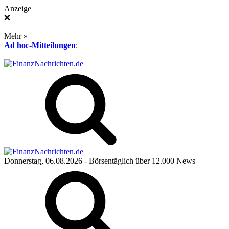
Anzeige
❌
Mehr »
Ad hoc-Mitteilungen
:
Donnerstag, 06.08.2026
- Börsentäglich über 12.000 News