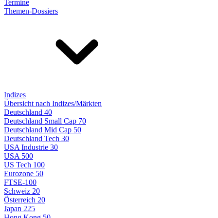
Termine
Themen-Dossiers
Indizes
Übersicht nach Indizes/Märkten
Deutschland 40
Deutschland Small Cap 70
Deutschland Mid Cap 50
Deutschland Tech 30
USA Industrie 30
USA 500
US Tech 100
Eurozone 50
FTSE-100
Schweiz 20
Österreich 20
Japan 225
Hong Kong 50