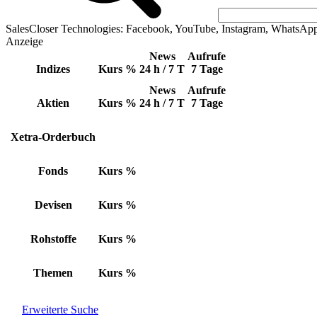
SalesCloser Technologies: Facebook, YouTube, Instagram, WhatsAp
Anzeige
News
Aufrufe
Indizes
Kurs
%
24 h / 7 T
7 Tage
News
Aufrufe
Aktien
Kurs
%
24 h / 7 T
7 Tage
Xetra-Orderbuch
Fonds
Kurs
%
Devisen
Kurs
%
Rohstoffe
Kurs
%
Themen
Kurs
%
Erweiterte Suche