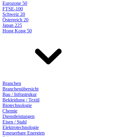
Eurozone 50
FTSE-100
Schweiz 20
Österreich 20
Japan 225
Hong Kong 50
Branchen
Branchenübersicht
Bau / Infrastrukur
Bekleidung / Textil
Biotechnologie
Chemie
Dienstleistungen
Eisen / Stahl
Elektrotechnologie
Erneuerbare Energien