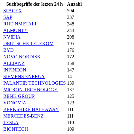
Suchbegriffe der letzen 24 h
Anzahl
SPACEX
594
SAP
337
RHEINMETALL
248
ALMONTY
243
NVIDIA
208
DEUTSCHE TELEKOM
195
BYD
176
NOVO NORDISK
172
ALLIANZ
158
INFINEON
147
SIEMENS ENERGY
141
PALANTIR TECHNOLOGIES
139
MICRON TECHNOLOGY
137
RENK GROUP
125
VONOVIA
123
BERKSHIRE HATHAWAY
111
MERCEDES-BENZ
111
TESLA
110
BIONTECH
109