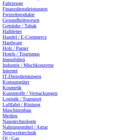
Fahrzeuge
Finanzdienstleistungen
Freizeitprodukte
Gesundheitswesen
Getränke / Tabak
Halbleiter
Handel / E-Commerce
Hardware
Holz / Papier
Hotels / Tourismus
Immobilien
Industrie / Mischkonzerne
Internet
IT-Dienstleistungen
Konsumgüter
Kosmetik
Kunststoffe / Verpackungen
Logistik / Transport
Luftfahrt / Rüstung
Maschinenbau
Medien
Nanotechnologie
Nahrungsmittel / Agrar
Netzwerktechnik
Öl / Gas