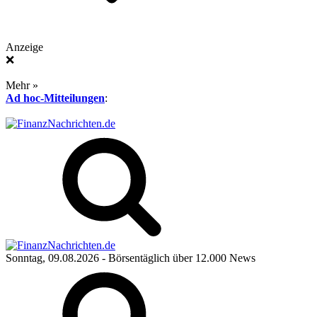
Anzeige
❌
Mehr »
Ad hoc-Mitteilungen
:
Sonntag, 09.08.2026
- Börsentäglich über 12.000 News