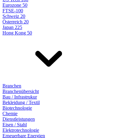
Eurozone 50
FTSE-100
Schweiz 20
Österreich 20
Japan 225
Hong Kong 50
Branchen
Branchenübersicht
Bau / Infrastrukur
Bekleidung / Textil
Biotechnologie
Chemie
Dienstleistungen
Eisen / Stahl
Elektrotechnologie
Erneuerbare Energien