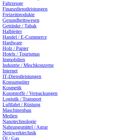
Fahrzeuge
Finanzdienstleistungen
Freizeitprodukte
Gesundheitswesen
Getränke / Tabak
Halbleiter
Handel / E-Commerce
Hardware
Holz / Papier
Hotels / Tourismus
Immobilien
Industrie / Mischkonzerne
Internet
IT-Dienstleistungen
Konsumgüter
Kosmetik
Kunststoffe / Verpackungen
Logistik / Transport
Luftfahrt / Rüstung
Maschinenbau
Medien
Nanotechnologie
Nahrungsmittel / Agrar
Netzwerktechnik
Öl / Gas