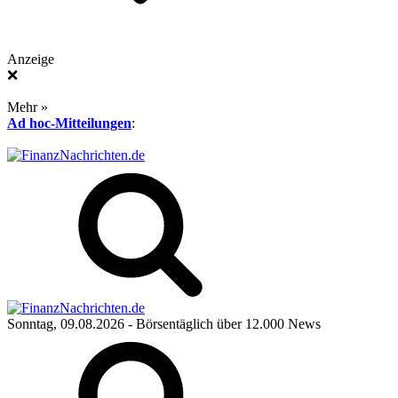
Anzeige
❌
Mehr »
Ad hoc-Mitteilungen
:
Sonntag, 09.08.2026
- Börsentäglich über 12.000 News