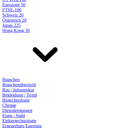
Eurozone 50
FTSE-100
Schweiz 20
Österreich 20
Japan 225
Hong Kong 50
Branchen
Branchenübersicht
Bau / Infrastrukur
Bekleidung / Textil
Biotechnologie
Chemie
Dienstleistungen
Eisen / Stahl
Elektrotechnologie
Erneuerbare Energien