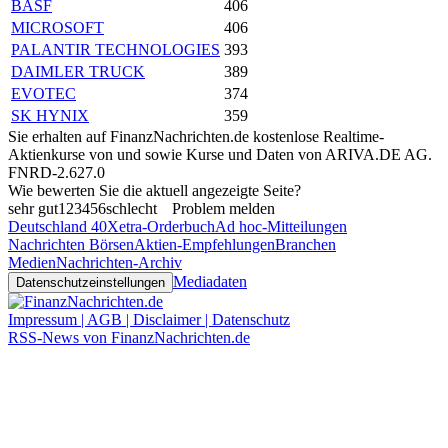
BASF
406
MICROSOFT
406
PALANTIR TECHNOLOGIES
393
DAIMLER TRUCK
389
EVOTEC
374
SK HYNIX
359
Sie erhalten auf FinanzNachrichten.de kostenlose Realtime-
Aktienkurse von
und
sowie Kurse und Daten von
ARIVA.DE AG
.
FNRD-2.627.0
Wie bewerten Sie die aktuell angezeigte Seite?
sehr gut
1
2
3
4
5
6
schlecht
Problem melden
Deutschland 40
Xetra-Orderbuch
Ad hoc-Mitteilungen
Nachrichten Börsen
Aktien-Empfehlungen
Branchen
Medien
Nachrichten-Archiv
Mediadaten
Datenschutzeinstellungen
Impressum | AGB | Disclaimer | Datenschutz
RSS-News von FinanzNachrichten.de