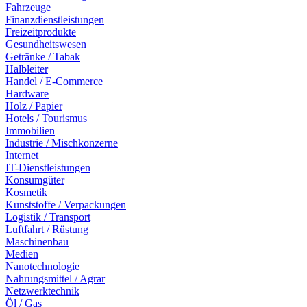
Fahrzeuge
Finanzdienstleistungen
Freizeitprodukte
Gesundheitswesen
Getränke / Tabak
Halbleiter
Handel / E-Commerce
Hardware
Holz / Papier
Hotels / Tourismus
Immobilien
Industrie / Mischkonzerne
Internet
IT-Dienstleistungen
Konsumgüter
Kosmetik
Kunststoffe / Verpackungen
Logistik / Transport
Luftfahrt / Rüstung
Maschinenbau
Medien
Nanotechnologie
Nahrungsmittel / Agrar
Netzwerktechnik
Öl / Gas