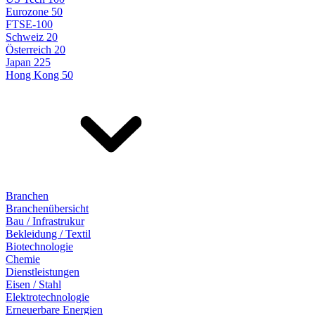
Eurozone 50
FTSE-100
Schweiz 20
Österreich 20
Japan 225
Hong Kong 50
Branchen
Branchenübersicht
Bau / Infrastrukur
Bekleidung / Textil
Biotechnologie
Chemie
Dienstleistungen
Eisen / Stahl
Elektrotechnologie
Erneuerbare Energien