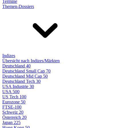
Termine
Themen-Dossiers
Indizes
Übersicht nach Indizes/Märkten
Deutschland 40
Deutschland Small Cap 70
Deutschland Mid Cap 50
Deutschland Tech 30
USA Industrie 30
USA 500
US Tech 100
Eurozone 50
FTSE-100
Schweiz 20
Österreich 20
Japan 225
Hong Kong 50