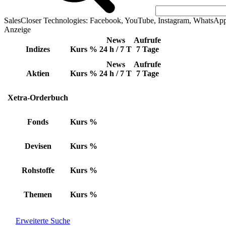
SalesCloser Technologies: Facebook, YouTube, Instagram, WhatsAp
Anzeige
News
Aufrufe
Indizes
Kurs
%
24 h / 7 T
7 Tage
News
Aufrufe
Aktien
Kurs
%
24 h / 7 T
7 Tage
Xetra-Orderbuch
Fonds
Kurs
%
Devisen
Kurs
%
Rohstoffe
Kurs
%
Themen
Kurs
%
Erweiterte Suche