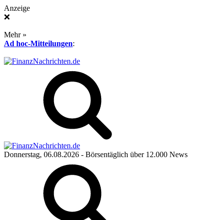
Anzeige
❌
Mehr »
Ad hoc-Mitteilungen
:
Donnerstag, 06.08.2026
- Börsentäglich über 12.000 News