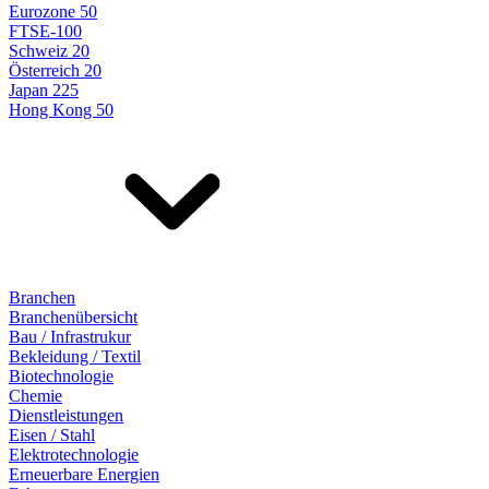
Eurozone 50
FTSE-100
Schweiz 20
Österreich 20
Japan 225
Hong Kong 50
Branchen
Branchenübersicht
Bau / Infrastrukur
Bekleidung / Textil
Biotechnologie
Chemie
Dienstleistungen
Eisen / Stahl
Elektrotechnologie
Erneuerbare Energien