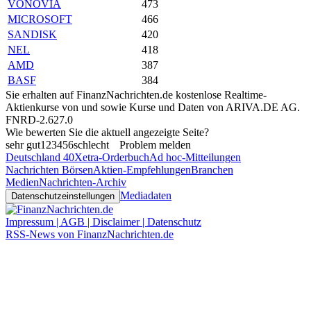
VONOVIA
473
MICROSOFT
466
SANDISK
420
NEL
418
AMD
387
BASF
384
Sie erhalten auf FinanzNachrichten.de kostenlose Realtime-
Aktienkurse von
und
sowie Kurse und Daten von
ARIVA.DE AG
.
FNRD-2.627.0
Wie bewerten Sie die aktuell angezeigte Seite?
sehr gut
1
2
3
4
5
6
schlecht
Problem melden
Deutschland 40
Xetra-Orderbuch
Ad hoc-Mitteilungen
Nachrichten Börsen
Aktien-Empfehlungen
Branchen
Medien
Nachrichten-Archiv
Mediadaten
Datenschutzeinstellungen
Impressum | AGB | Disclaimer | Datenschutz
RSS-News von FinanzNachrichten.de