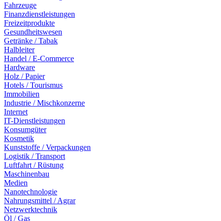
Fahrzeuge
Finanzdienstleistungen
Freizeitprodukte
Gesundheitswesen
Getränke / Tabak
Halbleiter
Handel / E-Commerce
Hardware
Holz / Papier
Hotels / Tourismus
Immobilien
Industrie / Mischkonzerne
Internet
IT-Dienstleistungen
Konsumgüter
Kosmetik
Kunststoffe / Verpackungen
Logistik / Transport
Luftfahrt / Rüstung
Maschinenbau
Medien
Nanotechnologie
Nahrungsmittel / Agrar
Netzwerktechnik
Öl / Gas