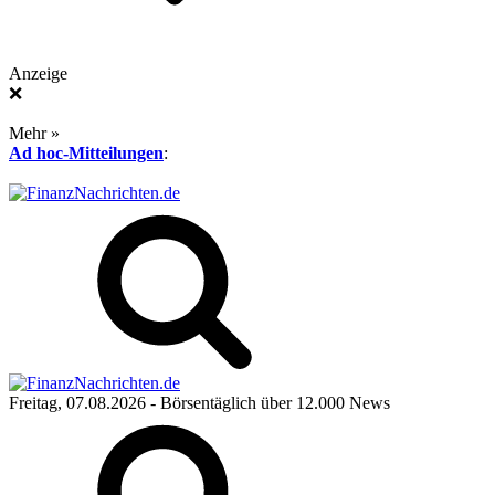
Anzeige
❌
Mehr »
Ad hoc-Mitteilungen
:
Freitag, 07.08.2026
- Börsentäglich über 12.000 News