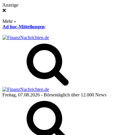
Anzeige
❌
Mehr »
Ad hoc-Mitteilungen
:
Freitag, 07.08.2026
- Börsentäglich über 12.000 News