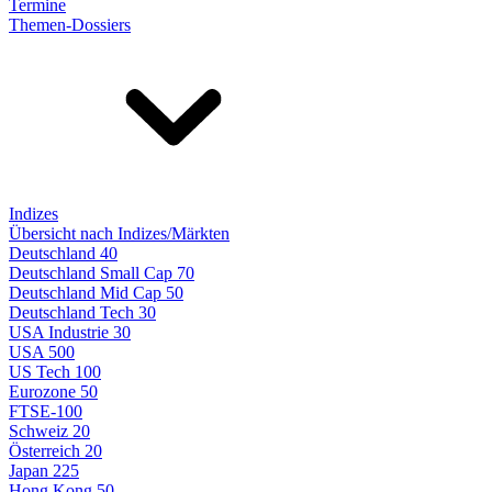
Termine
Themen-Dossiers
Indizes
Übersicht nach Indizes/Märkten
Deutschland 40
Deutschland Small Cap 70
Deutschland Mid Cap 50
Deutschland Tech 30
USA Industrie 30
USA 500
US Tech 100
Eurozone 50
FTSE-100
Schweiz 20
Österreich 20
Japan 225
Hong Kong 50