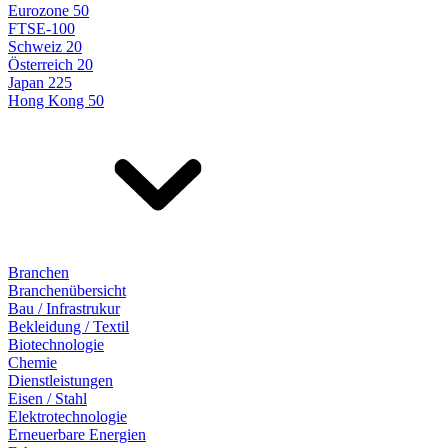
Eurozone 50
FTSE-100
Schweiz 20
Österreich 20
Japan 225
Hong Kong 50
Branchen
Branchenübersicht
Bau / Infrastrukur
Bekleidung / Textil
Biotechnologie
Chemie
Dienstleistungen
Eisen / Stahl
Elektrotechnologie
Erneuerbare Energien