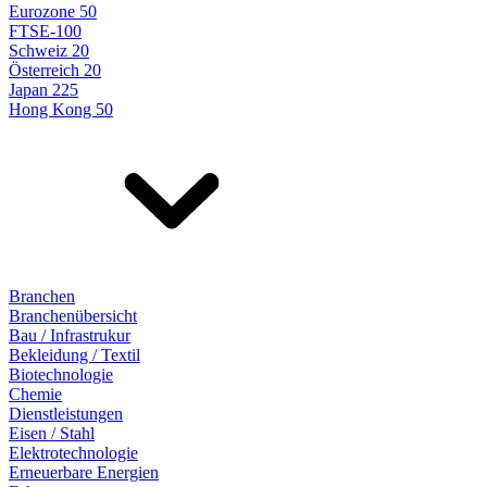
Eurozone 50
FTSE-100
Schweiz 20
Österreich 20
Japan 225
Hong Kong 50
Branchen
Branchenübersicht
Bau / Infrastrukur
Bekleidung / Textil
Biotechnologie
Chemie
Dienstleistungen
Eisen / Stahl
Elektrotechnologie
Erneuerbare Energien