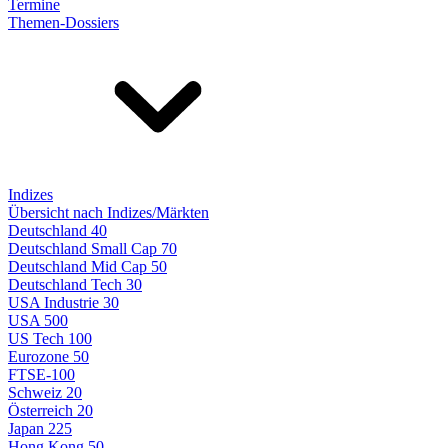
Termine
Themen-Dossiers
Indizes
Übersicht nach Indizes/Märkten
Deutschland 40
Deutschland Small Cap 70
Deutschland Mid Cap 50
Deutschland Tech 30
USA Industrie 30
USA 500
US Tech 100
Eurozone 50
FTSE-100
Schweiz 20
Österreich 20
Japan 225
Hong Kong 50