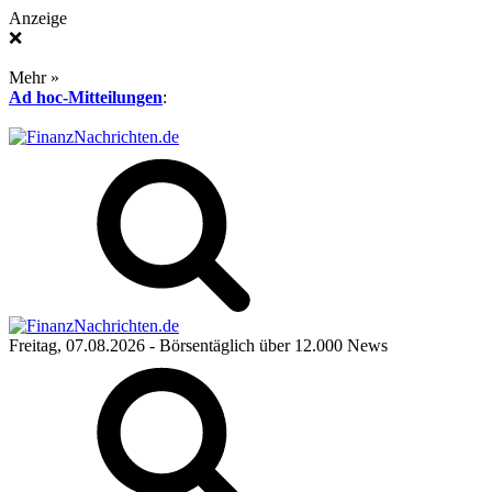
Anzeige
❌
Mehr »
Ad hoc-Mitteilungen
:
Freitag, 07.08.2026
- Börsentäglich über 12.000 News