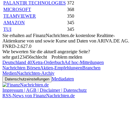
PALANTIR TECHNOLOGIES
372
MICROSOFT
368
TEAMVIEWER
350
AMAZON
345
TUI
345
Sie erhalten auf FinanzNachrichten.de kostenlose Realtime-
Aktienkurse von
und
sowie Kurse und Daten von
ARIVA.DE AG
.
FNRD-2.627.0
Wie bewerten Sie die aktuell angezeigte Seite?
sehr gut
1
2
3
4
5
6
schlecht
Problem melden
Deutschland 40
Xetra-Orderbuch
Ad hoc-Mitteilungen
Nachrichten Börsen
Aktien-Empfehlungen
Branchen
Medien
Nachrichten-Archiv
Mediadaten
Datenschutzeinstellungen
Impressum | AGB | Disclaimer | Datenschutz
RSS-News von FinanzNachrichten.de