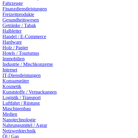
Fahrzeuge
Finanzdienstleistungen
Freizeitprodukte
Gesundheitswesen
Getränke / Tabak
Halbleiter
Handel / E-Commerce
Hardware
Holz / Papier
Hotels / Tourismus
Immobilien
Industrie / Mischkonzerne
Internet
IT-Dienstleistungen
Konsumgüter
Kosmetik
Kunststoffe / Verpackungen
Logistik / Transport
Luftfahrt / Rüstung
Maschinenbau
Medien
Nanotechnologie
Nahrungsmittel / Agrar
Netzwerktechnik
Öl / Gas