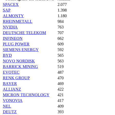
SPACEX
2.077
SAP
1.398
ALMONTY
1.180
RHEINMETALL
984
NVIDIA
763
DEUTSCHE TELEKOM
707
INFINEON
662
PLUG POWER
609
SIEMENS ENERGY
592
BYD
565
NOVO NORDISK
563
BARRICK MINING
519
EVOTEC
487
RENK GROUP
470
BAYER
469
ALLIANZ
422
MICRON TECHNOLOGY
421
VONOVIA
417
NEL
409
DEUTZ
393