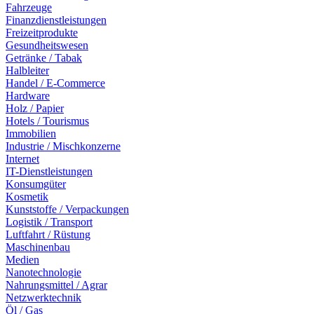
Fahrzeuge
Finanzdienstleistungen
Freizeitprodukte
Gesundheitswesen
Getränke / Tabak
Halbleiter
Handel / E-Commerce
Hardware
Holz / Papier
Hotels / Tourismus
Immobilien
Industrie / Mischkonzerne
Internet
IT-Dienstleistungen
Konsumgüter
Kosmetik
Kunststoffe / Verpackungen
Logistik / Transport
Luftfahrt / Rüstung
Maschinenbau
Medien
Nanotechnologie
Nahrungsmittel / Agrar
Netzwerktechnik
Öl / Gas