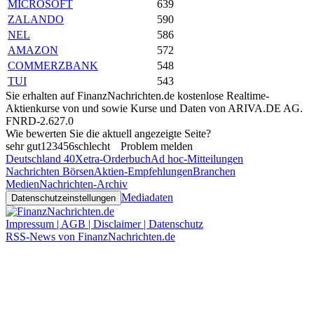
MICROSOFT
639
ZALANDO
590
NEL
586
AMAZON
572
COMMERZBANK
548
TUI
543
Sie erhalten auf FinanzNachrichten.de kostenlose Realtime-
Aktienkurse von
und
sowie Kurse und Daten von
ARIVA.DE AG
.
FNRD-2.627.0
Wie bewerten Sie die aktuell angezeigte Seite?
sehr gut
1
2
3
4
5
6
schlecht
Problem melden
Deutschland 40
Xetra-Orderbuch
Ad hoc-Mitteilungen
Nachrichten Börsen
Aktien-Empfehlungen
Branchen
Medien
Nachrichten-Archiv
Mediadaten
Datenschutzeinstellungen
Impressum | AGB | Disclaimer | Datenschutz
RSS-News von FinanzNachrichten.de