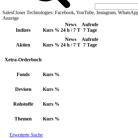
SalesCloser Technologies: Facebook, YouTube, Instagram, WhatsAp
Anzeige
News
Aufrufe
Indizes
Kurs
%
24 h / 7 T
7 Tage
News
Aufrufe
Aktien
Kurs
%
24 h / 7 T
7 Tage
Xetra-Orderbuch
Fonds
Kurs
%
Devisen
Kurs
%
Rohstoffe
Kurs
%
Themen
Kurs
%
Erweiterte Suche