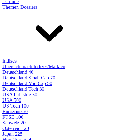
Termine
Themen-Dossiers
Indizes
Übersicht nach Indizes/Märkten
Deutschland 40
Deutschland Small Cap 70
Deutschland Mid Cap 50
Deutschland Tech 30
USA Industrie 30
USA 500
US Tech 100
Eurozone 50
FTSE-100
Schweiz 20
Österreich 20
Japan 225
Hong Kong 50