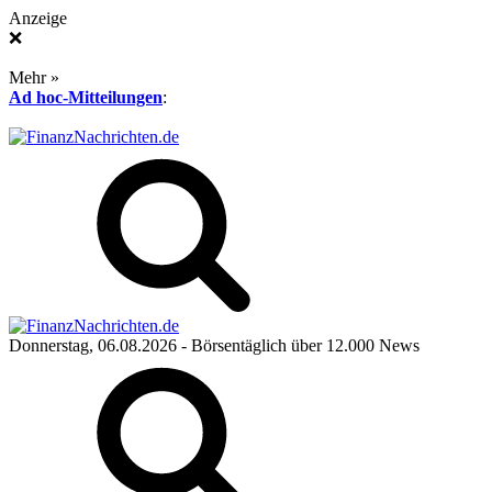
Anzeige
❌
Mehr »
Ad hoc-Mitteilungen
:
Donnerstag, 06.08.2026
- Börsentäglich über 12.000 News