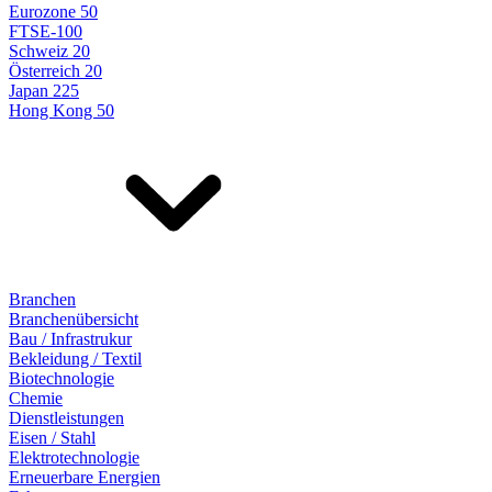
Eurozone 50
FTSE-100
Schweiz 20
Österreich 20
Japan 225
Hong Kong 50
Branchen
Branchenübersicht
Bau / Infrastrukur
Bekleidung / Textil
Biotechnologie
Chemie
Dienstleistungen
Eisen / Stahl
Elektrotechnologie
Erneuerbare Energien