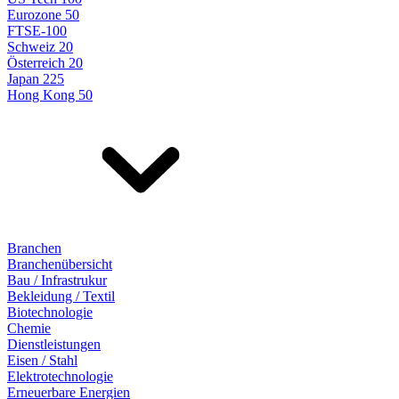
Eurozone 50
FTSE-100
Schweiz 20
Österreich 20
Japan 225
Hong Kong 50
Branchen
Branchenübersicht
Bau / Infrastrukur
Bekleidung / Textil
Biotechnologie
Chemie
Dienstleistungen
Eisen / Stahl
Elektrotechnologie
Erneuerbare Energien