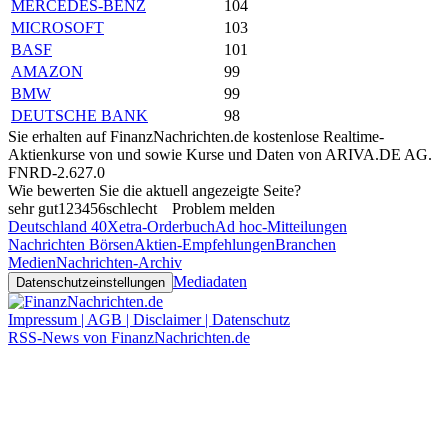
MERCEDES-BENZ
104
MICROSOFT
103
BASF
101
AMAZON
99
BMW
99
DEUTSCHE BANK
98
Sie erhalten auf FinanzNachrichten.de kostenlose Realtime-
Aktienkurse von
und
sowie Kurse und Daten von
ARIVA.DE AG
.
FNRD-2.627.0
Wie bewerten Sie die aktuell angezeigte Seite?
sehr gut
1
2
3
4
5
6
schlecht
Problem melden
Deutschland 40
Xetra-Orderbuch
Ad hoc-Mitteilungen
Nachrichten Börsen
Aktien-Empfehlungen
Branchen
Medien
Nachrichten-Archiv
Mediadaten
Datenschutzeinstellungen
Impressum | AGB | Disclaimer | Datenschutz
RSS-News von FinanzNachrichten.de