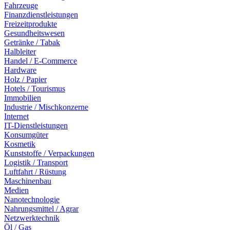
Fahrzeuge
Finanzdienstleistungen
Freizeitprodukte
Gesundheitswesen
Getränke / Tabak
Halbleiter
Handel / E-Commerce
Hardware
Holz / Papier
Hotels / Tourismus
Immobilien
Industrie / Mischkonzerne
Internet
IT-Dienstleistungen
Konsumgüter
Kosmetik
Kunststoffe / Verpackungen
Logistik / Transport
Luftfahrt / Rüstung
Maschinenbau
Medien
Nanotechnologie
Nahrungsmittel / Agrar
Netzwerktechnik
Öl / Gas