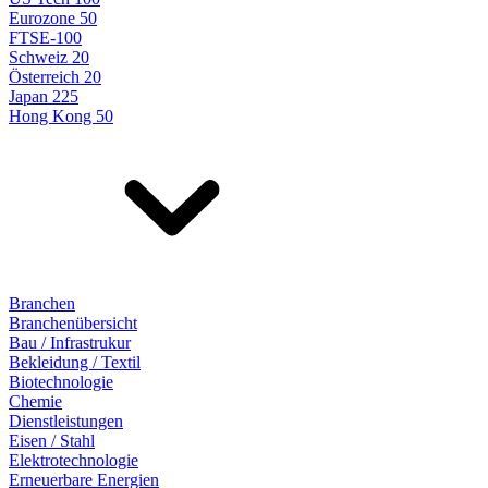
Eurozone 50
FTSE-100
Schweiz 20
Österreich 20
Japan 225
Hong Kong 50
Branchen
Branchenübersicht
Bau / Infrastrukur
Bekleidung / Textil
Biotechnologie
Chemie
Dienstleistungen
Eisen / Stahl
Elektrotechnologie
Erneuerbare Energien