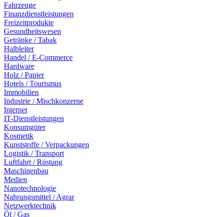
Fahrzeuge
Finanzdienstleistungen
Freizeitprodukte
Gesundheitswesen
Getränke / Tabak
Halbleiter
Handel / E-Commerce
Hardware
Holz / Papier
Hotels / Tourismus
Immobilien
Industrie / Mischkonzerne
Internet
IT-Dienstleistungen
Konsumgüter
Kosmetik
Kunststoffe / Verpackungen
Logistik / Transport
Luftfahrt / Rüstung
Maschinenbau
Medien
Nanotechnologie
Nahrungsmittel / Agrar
Netzwerktechnik
Öl / Gas