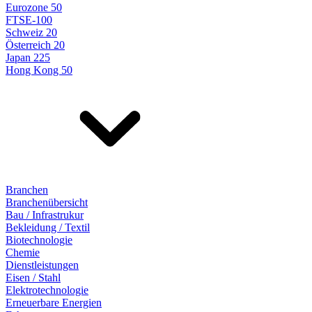
Eurozone 50
FTSE-100
Schweiz 20
Österreich 20
Japan 225
Hong Kong 50
Branchen
Branchenübersicht
Bau / Infrastrukur
Bekleidung / Textil
Biotechnologie
Chemie
Dienstleistungen
Eisen / Stahl
Elektrotechnologie
Erneuerbare Energien