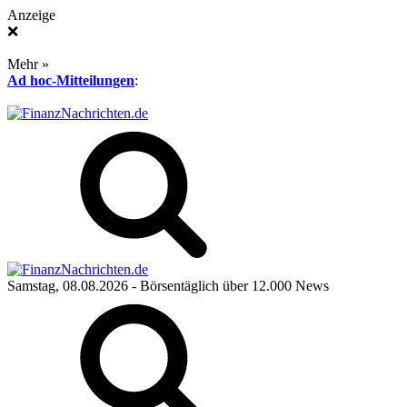
Anzeige
❌
Mehr »
Ad hoc-Mitteilungen
:
Samstag, 08.08.2026
- Börsentäglich über 12.000 News