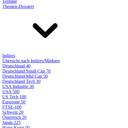
Termine
Themen-Dossiers
Indizes
Übersicht nach Indizes/Märkten
Deutschland 40
Deutschland Small Cap 70
Deutschland Mid Cap 50
Deutschland Tech 30
USA Industrie 30
USA 500
US Tech 100
Eurozone 50
FTSE-100
Schweiz 20
Österreich 20
Japan 225
Hong Kong 50