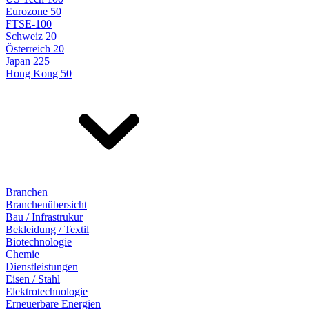
Eurozone 50
FTSE-100
Schweiz 20
Österreich 20
Japan 225
Hong Kong 50
Branchen
Branchenübersicht
Bau / Infrastrukur
Bekleidung / Textil
Biotechnologie
Chemie
Dienstleistungen
Eisen / Stahl
Elektrotechnologie
Erneuerbare Energien