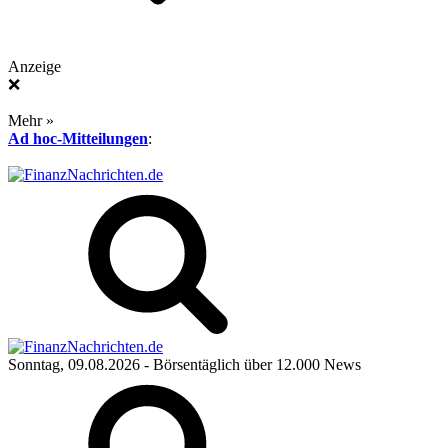
Anzeige
❌
Mehr »
Ad hoc-Mitteilungen
:
Sonntag, 09.08.2026
- Börsentäglich über 12.000 News