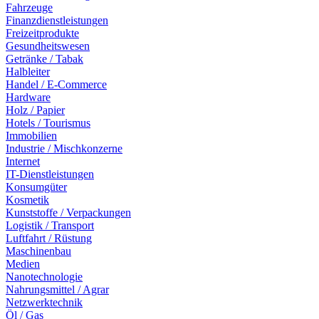
Fahrzeuge
Finanzdienstleistungen
Freizeitprodukte
Gesundheitswesen
Getränke / Tabak
Halbleiter
Handel / E-Commerce
Hardware
Holz / Papier
Hotels / Tourismus
Immobilien
Industrie / Mischkonzerne
Internet
IT-Dienstleistungen
Konsumgüter
Kosmetik
Kunststoffe / Verpackungen
Logistik / Transport
Luftfahrt / Rüstung
Maschinenbau
Medien
Nanotechnologie
Nahrungsmittel / Agrar
Netzwerktechnik
Öl / Gas