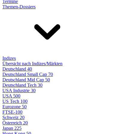
Termine
Themen-Dossiers
Indizes
Übersicht nach Indizes/Märkten
Deutschland 40
Deutschland Small Cap 70
Deutschland Mid Cap 50
Deutschland Tech 30
USA Industrie 30
USA 500
US Tech 100
Eurozone 50
FTSE-100
Schweiz 20
Österreich 20
Japan 225
Hong Kong 50