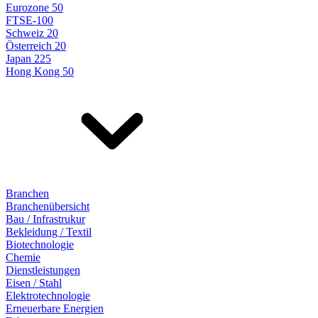
Eurozone 50
FTSE-100
Schweiz 20
Österreich 20
Japan 225
Hong Kong 50
Branchen
Branchenübersicht
Bau / Infrastrukur
Bekleidung / Textil
Biotechnologie
Chemie
Dienstleistungen
Eisen / Stahl
Elektrotechnologie
Erneuerbare Energien