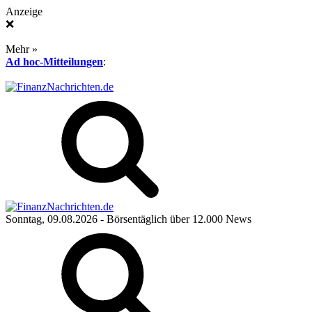
Anzeige
❌
Mehr »
Ad hoc-Mitteilungen
:
Sonntag, 09.08.2026
- Börsentäglich über 12.000 News