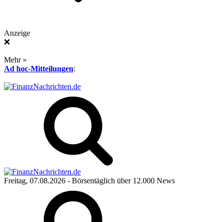
Anzeige
❌
Mehr »
Ad hoc-Mitteilungen
:
Freitag, 07.08.2026
- Börsentäglich über 12.000 News