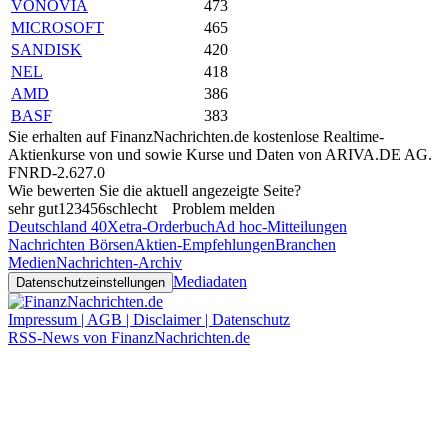
VONOVIA
473
MICROSOFT
465
SANDISK
420
NEL
418
AMD
386
BASF
383
Sie erhalten auf FinanzNachrichten.de kostenlose Realtime-
Aktienkurse von
und
sowie Kurse und Daten von
ARIVA.DE AG
.
FNRD-2.627.0
Wie bewerten Sie die aktuell angezeigte Seite?
sehr gut
1
2
3
4
5
6
schlecht
Problem melden
Deutschland 40
Xetra-Orderbuch
Ad hoc-Mitteilungen
Nachrichten Börsen
Aktien-Empfehlungen
Branchen
Medien
Nachrichten-Archiv
Mediadaten
Datenschutzeinstellungen
Impressum | AGB | Disclaimer | Datenschutz
RSS-News von FinanzNachrichten.de