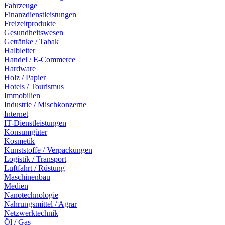
Fahrzeuge
Finanzdienstleistungen
Freizeitprodukte
Gesundheitswesen
Getränke / Tabak
Halbleiter
Handel / E-Commerce
Hardware
Holz / Papier
Hotels / Tourismus
Immobilien
Industrie / Mischkonzerne
Internet
IT-Dienstleistungen
Konsumgüter
Kosmetik
Kunststoffe / Verpackungen
Logistik / Transport
Luftfahrt / Rüstung
Maschinenbau
Medien
Nanotechnologie
Nahrungsmittel / Agrar
Netzwerktechnik
Öl / Gas