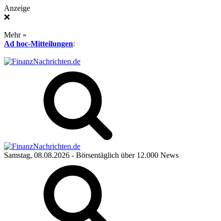
Anzeige
❌
Mehr »
Ad hoc-Mitteilungen
:
Samstag, 08.08.2026
- Börsentäglich über 12.000 News