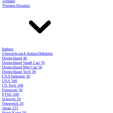
Termine
Themen-Dossiers
Indizes
Übersicht nach Indizes/Märkten
Deutschland 40
Deutschland Small Cap 70
Deutschland Mid Cap 50
Deutschland Tech 30
USA Industrie 30
USA 500
US Tech 100
Eurozone 50
FTSE-100
Schweiz 20
Österreich 20
Japan 225
Hong Kong 50