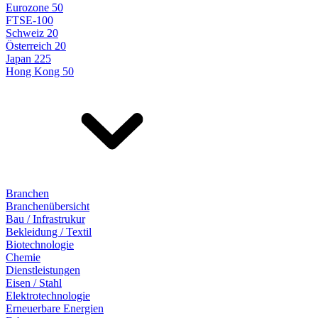
Eurozone 50
FTSE-100
Schweiz 20
Österreich 20
Japan 225
Hong Kong 50
Branchen
Branchenübersicht
Bau / Infrastrukur
Bekleidung / Textil
Biotechnologie
Chemie
Dienstleistungen
Eisen / Stahl
Elektrotechnologie
Erneuerbare Energien