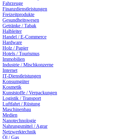
Fahrzeuge
Finanzdienstleistungen
Freizeitprodukte
Gesundheitswesen
Getränke / Tabak
Halbleiter
Handel / E-Commerce
Hardware
Holz / Papier
Hotels / Tourismus
Immobilien
Industrie / Mischkonzerne
Internet
IT-Dienstleistungen
Konsumgüter
Kosmetik
Kunststoffe / Verpackungen
Logistik / Transport
Luftfahrt / Rüstung
Maschinenbau
Medien
Nanotechnologie
Nahrungsmittel / Agrar
Netzwerktechnik
Öl / Gas