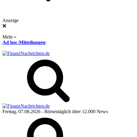
Anzeige
❌
Mehr »
Ad hoc-Mitteilungen
:
Freitag, 07.08.2026
- Börsentäglich über 12.000 News