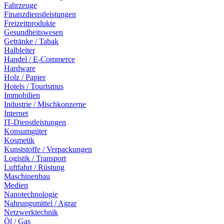
Fahrzeuge
Finanzdienstleistungen
Freizeitprodukte
Gesundheitswesen
Getränke / Tabak
Halbleiter
Handel / E-Commerce
Hardware
Holz / Papier
Hotels / Tourismus
Immobilien
Industrie / Mischkonzerne
Internet
IT-Dienstleistungen
Konsumgüter
Kosmetik
Kunststoffe / Verpackungen
Logistik / Transport
Luftfahrt / Rüstung
Maschinenbau
Medien
Nanotechnologie
Nahrungsmittel / Agrar
Netzwerktechnik
Öl / Gas