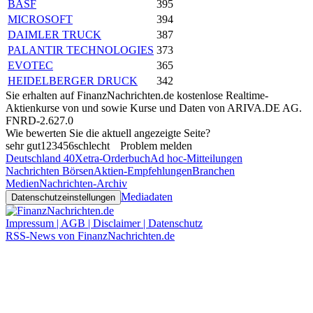
BASF
395
MICROSOFT
394
DAIMLER TRUCK
387
PALANTIR TECHNOLOGIES
373
EVOTEC
365
HEIDELBERGER DRUCK
342
Sie erhalten auf FinanzNachrichten.de kostenlose Realtime-
Aktienkurse von
und
sowie Kurse und Daten von
ARIVA.DE AG
.
FNRD-2.627.0
Wie bewerten Sie die aktuell angezeigte Seite?
sehr gut
1
2
3
4
5
6
schlecht
Problem melden
Deutschland 40
Xetra-Orderbuch
Ad hoc-Mitteilungen
Nachrichten Börsen
Aktien-Empfehlungen
Branchen
Medien
Nachrichten-Archiv
Mediadaten
Datenschutzeinstellungen
Impressum | AGB | Disclaimer | Datenschutz
RSS-News von FinanzNachrichten.de