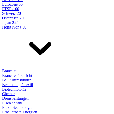
Eurozone 50
FTSE-100
Schweiz 20
Österreich 20
Japan 225
Hong Kong 50
Branchen
Branchenübersicht
Bau / Infrastrukur
Bekleidung / Textil
Biotechnologie
Chemie
Dienstleistungen
Eisen / Stahl
Elektrotechnologie
Erneuerbare Energien