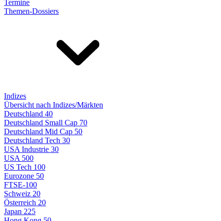
Termine
Themen-Dossiers
Indizes
Übersicht nach Indizes/Märkten
Deutschland 40
Deutschland Small Cap 70
Deutschland Mid Cap 50
Deutschland Tech 30
USA Industrie 30
USA 500
US Tech 100
Eurozone 50
FTSE-100
Schweiz 20
Österreich 20
Japan 225
Hong Kong 50