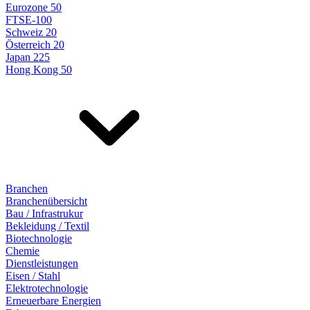
Eurozone 50
FTSE-100
Schweiz 20
Österreich 20
Japan 225
Hong Kong 50
Branchen
Branchenübersicht
Bau / Infrastrukur
Bekleidung / Textil
Biotechnologie
Chemie
Dienstleistungen
Eisen / Stahl
Elektrotechnologie
Erneuerbare Energien