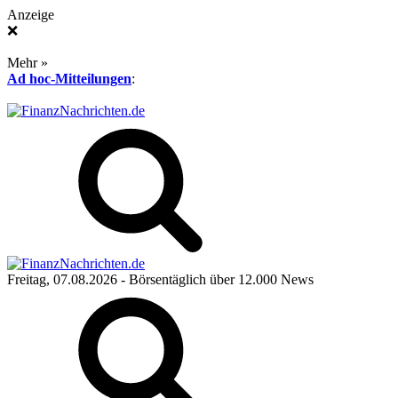
Anzeige
❌
Mehr »
Ad hoc-Mitteilungen
:
Freitag, 07.08.2026
- Börsentäglich über 12.000 News