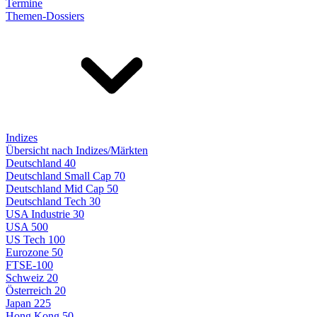
Termine
Themen-Dossiers
Indizes
Übersicht nach Indizes/Märkten
Deutschland 40
Deutschland Small Cap 70
Deutschland Mid Cap 50
Deutschland Tech 30
USA Industrie 30
USA 500
US Tech 100
Eurozone 50
FTSE-100
Schweiz 20
Österreich 20
Japan 225
Hong Kong 50