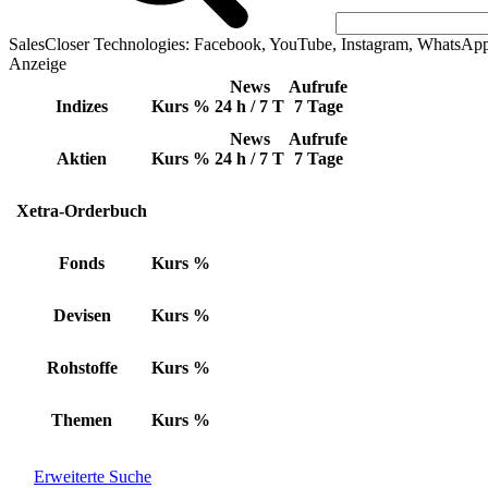
SalesCloser Technologies: Facebook, YouTube, Instagram, WhatsAp
Anzeige
News
Aufrufe
Indizes
Kurs
%
24 h / 7 T
7 Tage
News
Aufrufe
Aktien
Kurs
%
24 h / 7 T
7 Tage
Xetra-Orderbuch
Fonds
Kurs
%
Devisen
Kurs
%
Rohstoffe
Kurs
%
Themen
Kurs
%
Erweiterte Suche