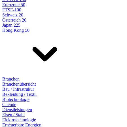
Eurozone 50
FTSE-100
Schweiz 20
Österreich 20
Japan 225
Hong Kong 50
Branchen
Branchenübersicht
Bau / Infrastrukur
Bekleidung / Textil
Biotechnologie
Chemie
Dienstleistungen
Eisen / Stahl
Elektrotechnologie
Erneuerbare Energien