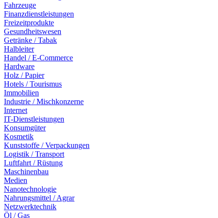
Fahrzeuge
Finanzdienstleistungen
Freizeitprodukte
Gesundheitswesen
Getränke / Tabak
Halbleiter
Handel / E-Commerce
Hardware
Holz / Papier
Hotels / Tourismus
Immobilien
Industrie / Mischkonzerne
Internet
IT-Dienstleistungen
Konsumgüter
Kosmetik
Kunststoffe / Verpackungen
Logistik / Transport
Luftfahrt / Rüstung
Maschinenbau
Medien
Nanotechnologie
Nahrungsmittel / Agrar
Netzwerktechnik
Öl / Gas