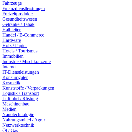
Fahrzeuge
Finanzdienstleistungen
Freizeitprodukte
Gesundheitswesen
Getränke / Tabak
Halbleiter
Handel / E-Commerce
Hardware
Holz / Papier
Hotels / Tourismus
Immobilien
Industrie / Mischkonzerne
Internet
IT-Dienstleistungen
Konsumgüter
Kosmetik
Kunststoffe / Verpackungen
Logistik / Transport
Luftfahrt / Rüstung
Maschinenbau
Medien
Nanotechnologie
Nahrungsmittel / Agrar
Netzwerktechnik
Öl / Gas