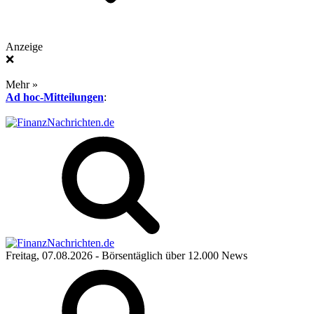
Anzeige
❌
Mehr »
Ad hoc-Mitteilungen
:
Freitag, 07.08.2026
- Börsentäglich über 12.000 News