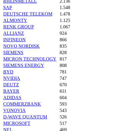
RHEINMETALL
2.136
SAP
1.548
DEUTSCHE TELEKOM
1.478
ALMONTY
1.125
RENK GROUP
1.067
ALLIANZ
924
INFINEON
866
NOVO NORDISK
835
SIEMENS
828
MICRON TECHNOLOGY
817
SIEMENS ENERGY
808
BYD
781
NVIDIA
747
DEUTZ
670
BAYER
611
ADIDAS
604
COMMERZBANK
593
VONOVIA
543
D-WAVE QUANTUM
526
MICROSOFT
517
NEL
469