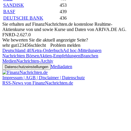
SANDISK
453
BASF
439
DEUTSCHE BANK
436
Sie erhalten auf FinanzNachrichten.de kostenlose Realtime-
Aktienkurse von
und
sowie Kurse und Daten von
ARIVA.DE AG
.
FNRD-2.627.0
Wie bewerten Sie die aktuell angezeigte Seite?
sehr gut
1
2
3
4
5
6
schlecht
Problem melden
Deutschland 40
Xetra-Orderbuch
Ad hoc-Mitteilungen
Nachrichten Börsen
Aktien-Empfehlungen
Branchen
Medien
Nachrichten-Archiv
Mediadaten
Datenschutzeinstellungen
Impressum | AGB | Disclaimer | Datenschutz
RSS-News von FinanzNachrichten.de