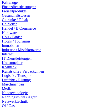
Fahrzeuge
Finanzdienstleistungen
Freizeitprodukte
Gesundheitswesen
Getränke / Tabak
Halbleiter
Handel / E-Commerce
Hardware
Holz / Papier
Hotels / Tourismus
Immobilien
Industrie / Mischkonzerne
Internet
IT-Dienstleistungen
Konsumgüter
Kosmetik
Kunststoffe / Verpackungen
Logistik / Transport
Luftfahrt / Rüstung
Maschinenbau
Medien
Nanotechnologie
Nahrungsmittel / Agrar
Netzwerktechnik
Öl / Gas