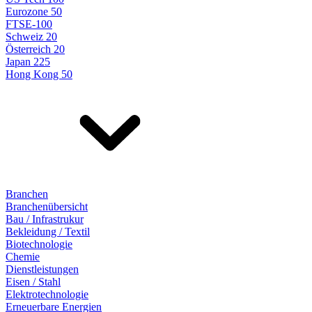
Eurozone 50
FTSE-100
Schweiz 20
Österreich 20
Japan 225
Hong Kong 50
Branchen
Branchenübersicht
Bau / Infrastrukur
Bekleidung / Textil
Biotechnologie
Chemie
Dienstleistungen
Eisen / Stahl
Elektrotechnologie
Erneuerbare Energien