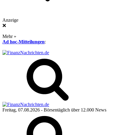
Anzeige
❌
Mehr »
Ad hoc-Mitteilungen
:
Freitag, 07.08.2026
- Börsentäglich über 12.000 News