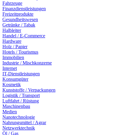
Fahrzeuge
Finanzdienstleistungen
Freizeitprodukte
Gesundheitswesen
Getränke / Tabak
Halbleiter
Handel / E-Commerce
Hardware
Holz / Papier
Hotels / Tourismus
Immobilien
Industrie / Mischkonzerne
Internet
IT-Dienstleistungen
Konsumgüter
Kosmetik
Kunststoffe / Verpackungen
Logistik / Transport
Luftfahrt / Rüstung
Maschinenbau
Medien
Nanotechnologie
Nahrungsmittel / Agrar
Netzwerktechnik
Öl / Gas