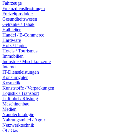
Fahrzeuge
Finanzdienstleistungen
Freizeitprodukte
Gesundheitswesen
Getränke / Tabak
Halbleiter
Handel / E-Commerce
Hardware
Holz / Papier
Hotels / Tourismus
Immobilien
Industrie / Mischkonzerne
Internet
IT-Dienstleistungen
Konsumgüter
Kosmetik
Kunststoffe / Verpackungen
Logistik / Transport
Luftfahrt / Rüstung
Maschinenbau
Medien
Nanotechnologie
Nahrungsmittel / Agrar
Netzwerktechnik
Öl / Gas