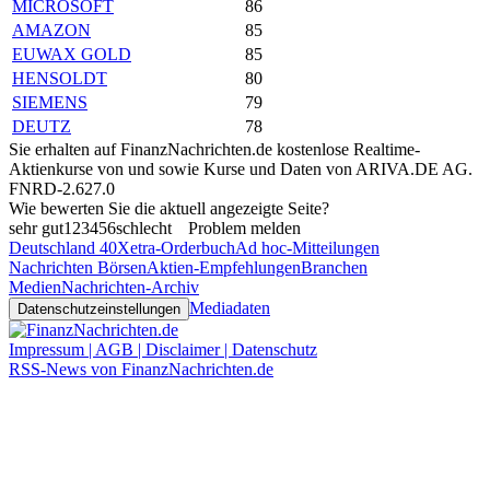
MICROSOFT
86
AMAZON
85
EUWAX GOLD
85
HENSOLDT
80
SIEMENS
79
DEUTZ
78
Sie erhalten auf FinanzNachrichten.de kostenlose Realtime-
Aktienkurse von
und
sowie Kurse und Daten von
ARIVA.DE AG
.
FNRD-2.627.0
Wie bewerten Sie die aktuell angezeigte Seite?
sehr gut
1
2
3
4
5
6
schlecht
Problem melden
Deutschland 40
Xetra-Orderbuch
Ad hoc-Mitteilungen
Nachrichten Börsen
Aktien-Empfehlungen
Branchen
Medien
Nachrichten-Archiv
Mediadaten
Datenschutzeinstellungen
Impressum | AGB | Disclaimer | Datenschutz
RSS-News von FinanzNachrichten.de