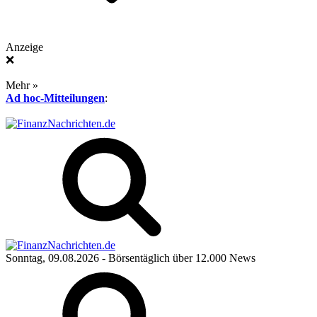
Anzeige
❌
Mehr »
Ad hoc-Mitteilungen
:
Sonntag, 09.08.2026
- Börsentäglich über 12.000 News