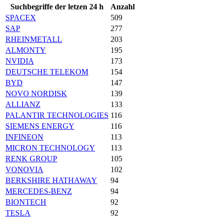
Suchbegriffe der letzen 24 h
Anzahl
SPACEX
509
SAP
277
RHEINMETALL
203
ALMONTY
195
NVIDIA
173
DEUTSCHE TELEKOM
154
BYD
147
NOVO NORDISK
139
ALLIANZ
133
PALANTIR TECHNOLOGIES
116
SIEMENS ENERGY
116
INFINEON
113
MICRON TECHNOLOGY
113
RENK GROUP
105
VONOVIA
102
BERKSHIRE HATHAWAY
94
MERCEDES-BENZ
94
BIONTECH
92
TESLA
92