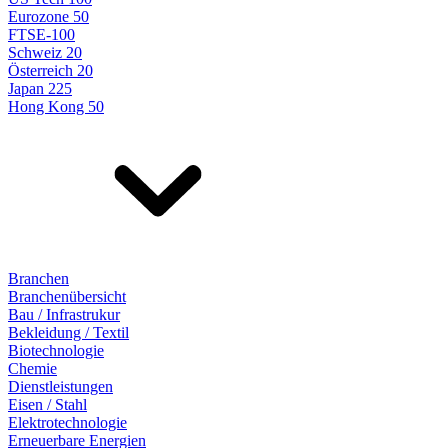
Eurozone 50
FTSE-100
Schweiz 20
Österreich 20
Japan 225
Hong Kong 50
Branchen
Branchenübersicht
Bau / Infrastrukur
Bekleidung / Textil
Biotechnologie
Chemie
Dienstleistungen
Eisen / Stahl
Elektrotechnologie
Erneuerbare Energien