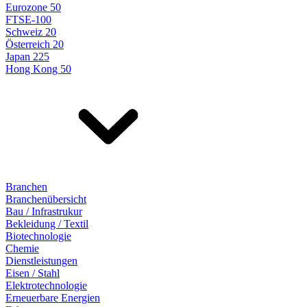
Eurozone 50
FTSE-100
Schweiz 20
Österreich 20
Japan 225
Hong Kong 50
Branchen
Branchenübersicht
Bau / Infrastrukur
Bekleidung / Textil
Biotechnologie
Chemie
Dienstleistungen
Eisen / Stahl
Elektrotechnologie
Erneuerbare Energien