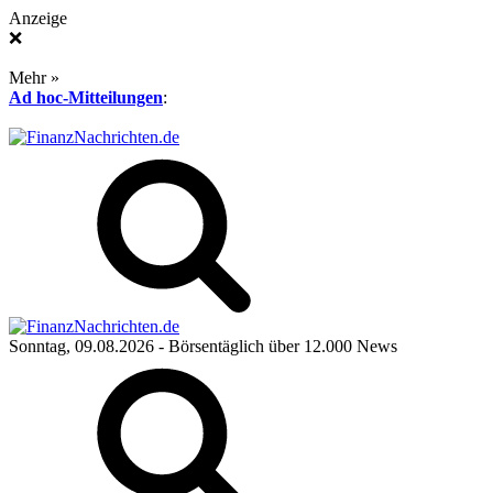
Anzeige
❌
Mehr »
Ad hoc-Mitteilungen
:
Sonntag, 09.08.2026
- Börsentäglich über 12.000 News