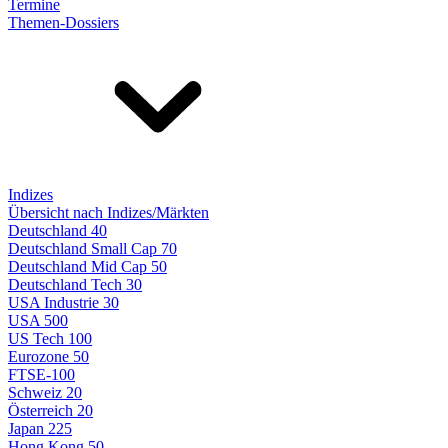
Termine
Themen-Dossiers
Indizes
Übersicht nach Indizes/Märkten
Deutschland 40
Deutschland Small Cap 70
Deutschland Mid Cap 50
Deutschland Tech 30
USA Industrie 30
USA 500
US Tech 100
Eurozone 50
FTSE-100
Schweiz 20
Österreich 20
Japan 225
Hong Kong 50