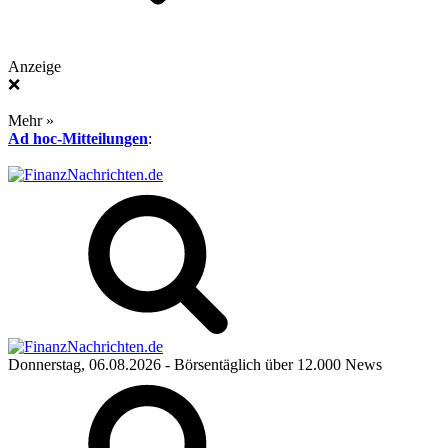
Anzeige
❌
Mehr »
Ad hoc-Mitteilungen
:
Donnerstag, 06.08.2026
- Börsentäglich über 12.000 News