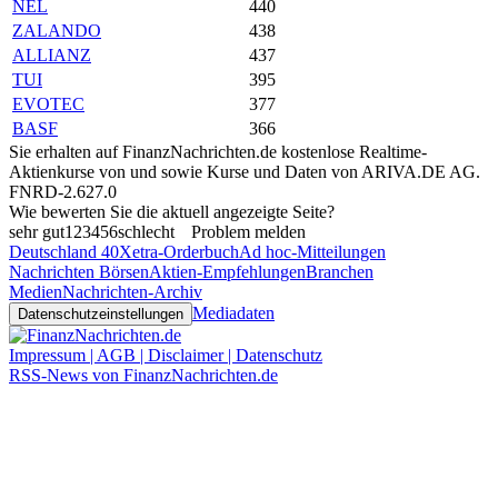
NEL
440
ZALANDO
438
ALLIANZ
437
TUI
395
EVOTEC
377
BASF
366
Sie erhalten auf FinanzNachrichten.de kostenlose Realtime-
Aktienkurse von
und
sowie Kurse und Daten von
ARIVA.DE AG
.
FNRD-2.627.0
Wie bewerten Sie die aktuell angezeigte Seite?
sehr gut
1
2
3
4
5
6
schlecht
Problem melden
Deutschland 40
Xetra-Orderbuch
Ad hoc-Mitteilungen
Nachrichten Börsen
Aktien-Empfehlungen
Branchen
Medien
Nachrichten-Archiv
Mediadaten
Datenschutzeinstellungen
Impressum | AGB | Disclaimer | Datenschutz
RSS-News von FinanzNachrichten.de