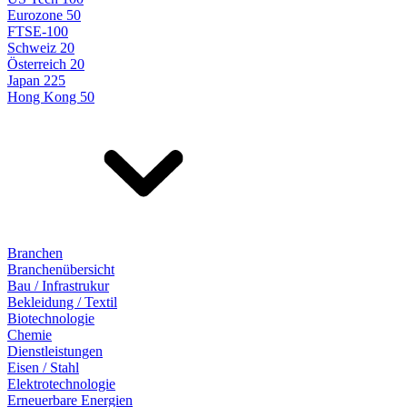
Eurozone 50
FTSE-100
Schweiz 20
Österreich 20
Japan 225
Hong Kong 50
Branchen
Branchenübersicht
Bau / Infrastrukur
Bekleidung / Textil
Biotechnologie
Chemie
Dienstleistungen
Eisen / Stahl
Elektrotechnologie
Erneuerbare Energien