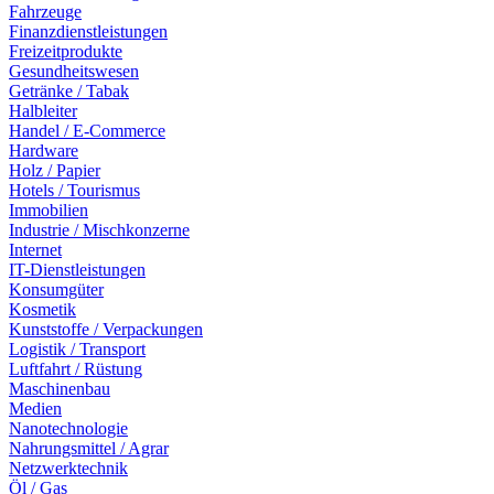
Fahrzeuge
Finanzdienstleistungen
Freizeitprodukte
Gesundheitswesen
Getränke / Tabak
Halbleiter
Handel / E-Commerce
Hardware
Holz / Papier
Hotels / Tourismus
Immobilien
Industrie / Mischkonzerne
Internet
IT-Dienstleistungen
Konsumgüter
Kosmetik
Kunststoffe / Verpackungen
Logistik / Transport
Luftfahrt / Rüstung
Maschinenbau
Medien
Nanotechnologie
Nahrungsmittel / Agrar
Netzwerktechnik
Öl / Gas