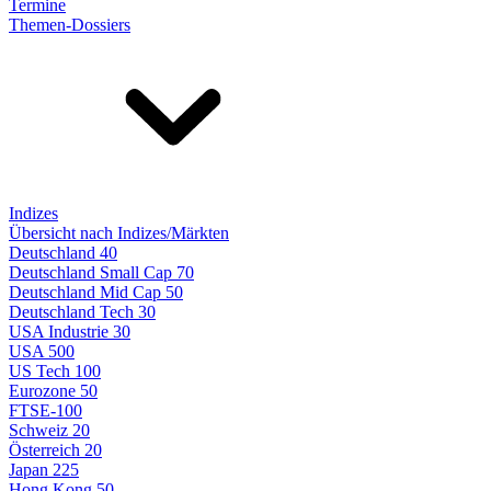
Termine
Themen-Dossiers
Indizes
Übersicht nach Indizes/Märkten
Deutschland 40
Deutschland Small Cap 70
Deutschland Mid Cap 50
Deutschland Tech 30
USA Industrie 30
USA 500
US Tech 100
Eurozone 50
FTSE-100
Schweiz 20
Österreich 20
Japan 225
Hong Kong 50