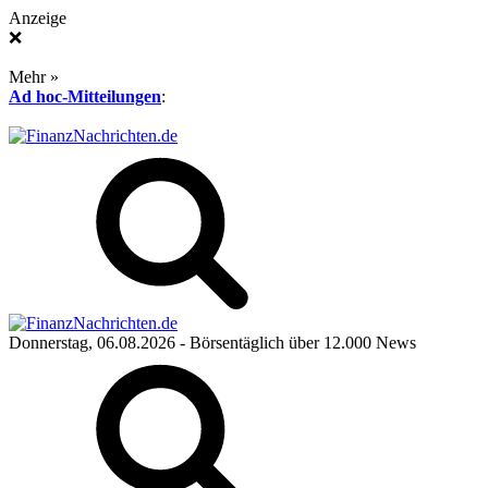
Anzeige
❌
Mehr »
Ad hoc-Mitteilungen
:
Donnerstag, 06.08.2026
- Börsentäglich über 12.000 News