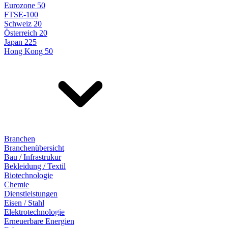
Eurozone 50
FTSE-100
Schweiz 20
Österreich 20
Japan 225
Hong Kong 50
Branchen
Branchenübersicht
Bau / Infrastrukur
Bekleidung / Textil
Biotechnologie
Chemie
Dienstleistungen
Eisen / Stahl
Elektrotechnologie
Erneuerbare Energien