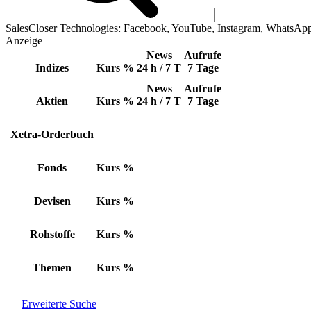
SalesCloser Technologies: Facebook, YouTube, Instagram, WhatsAp
Anzeige
News
Aufrufe
Indizes
Kurs
%
24 h / 7 T
7 Tage
News
Aufrufe
Aktien
Kurs
%
24 h / 7 T
7 Tage
Xetra-Orderbuch
Fonds
Kurs
%
Devisen
Kurs
%
Rohstoffe
Kurs
%
Themen
Kurs
%
Erweiterte Suche