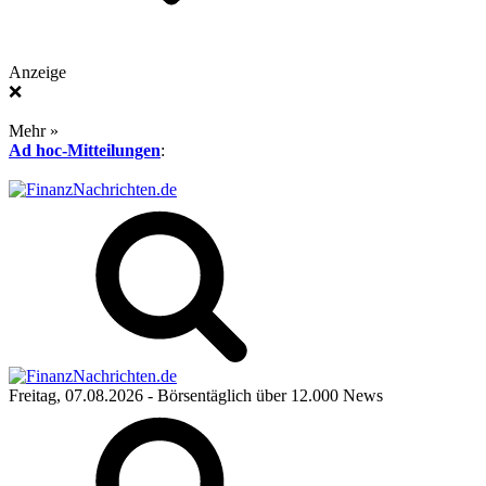
Anzeige
❌
Mehr »
Ad hoc-Mitteilungen
:
Freitag, 07.08.2026
- Börsentäglich über 12.000 News