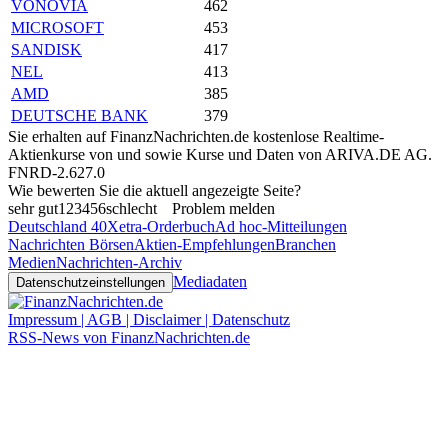
VONOVIA
462
MICROSOFT
453
SANDISK
417
NEL
413
AMD
385
DEUTSCHE BANK
379
Sie erhalten auf FinanzNachrichten.de kostenlose Realtime-
Aktienkurse von
und
sowie Kurse und Daten von
ARIVA.DE AG
.
FNRD-2.627.0
Wie bewerten Sie die aktuell angezeigte Seite?
sehr gut
1
2
3
4
5
6
schlecht
Problem melden
Deutschland 40
Xetra-Orderbuch
Ad hoc-Mitteilungen
Nachrichten Börsen
Aktien-Empfehlungen
Branchen
Medien
Nachrichten-Archiv
Mediadaten
Datenschutzeinstellungen
Impressum | AGB | Disclaimer | Datenschutz
RSS-News von FinanzNachrichten.de