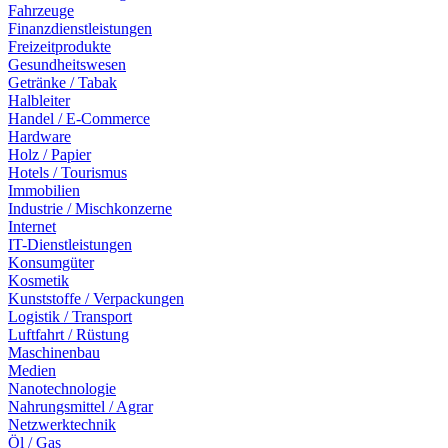
Fahrzeuge
Finanzdienstleistungen
Freizeitprodukte
Gesundheitswesen
Getränke / Tabak
Halbleiter
Handel / E-Commerce
Hardware
Holz / Papier
Hotels / Tourismus
Immobilien
Industrie / Mischkonzerne
Internet
IT-Dienstleistungen
Konsumgüter
Kosmetik
Kunststoffe / Verpackungen
Logistik / Transport
Luftfahrt / Rüstung
Maschinenbau
Medien
Nanotechnologie
Nahrungsmittel / Agrar
Netzwerktechnik
Öl / Gas