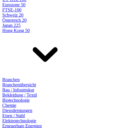
Eurozone 50
FTSE-100
Schweiz 20
Österreich 20
Japan 225
Hong Kong 50
Branchen
Branchenübersicht
Bau / Infrastrukur
Bekleidung / Textil
Biotechnologie
Chemie
Dienstleistungen
Eisen / Stahl
Elektrotechnologie
Erneuerbare Energien