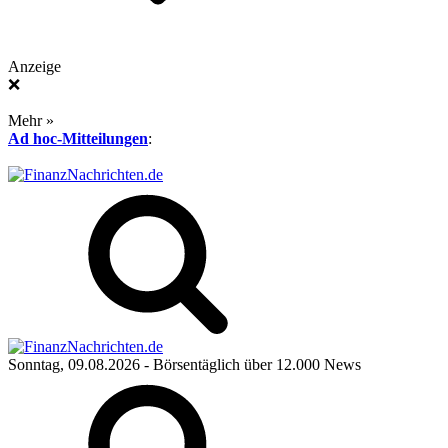
Anzeige
❌
Mehr »
Ad hoc-Mitteilungen
:
Sonntag, 09.08.2026
- Börsentäglich über 12.000 News