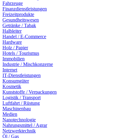
Fahrzeuge
Finanzdienstleistungen
Freizeitprodukte
Gesundheitswesen
Getränke / Tabak
Halbleiter
Handel / E-Commerce
Hardware
Holz / Papier
Hotels / Tourismus
Immobilien
Industrie / Mischkonzerne
Internet
IT-Dienstleistungen
Konsumgüter
Kosmetik
Kunststoffe / Verpackungen
Logistik / Transport
Luftfahrt / Rüstung
Maschinenbau
Medien
Nanotechnologie
Nahrungsmittel / Agrar
Netzwerktechnik
Öl / Gas