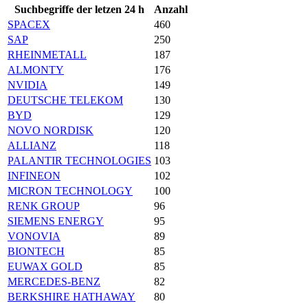
Suchbegriffe der letzen 24 h
Anzahl
SPACEX
460
SAP
250
RHEINMETALL
187
ALMONTY
176
NVIDIA
149
DEUTSCHE TELEKOM
130
BYD
129
NOVO NORDISK
120
ALLIANZ
118
PALANTIR TECHNOLOGIES
103
INFINEON
102
MICRON TECHNOLOGY
100
RENK GROUP
96
SIEMENS ENERGY
95
VONOVIA
89
BIONTECH
85
EUWAX GOLD
85
MERCEDES-BENZ
82
BERKSHIRE HATHAWAY
80