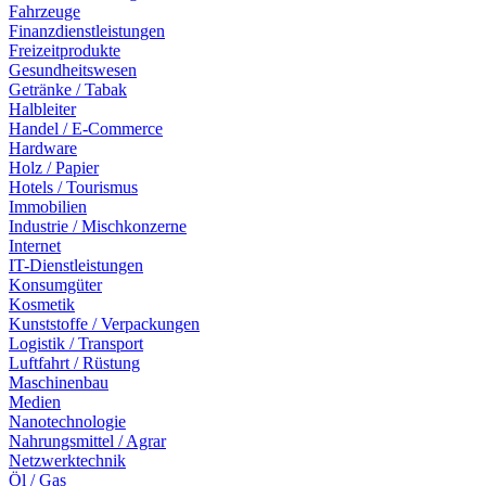
Fahrzeuge
Finanzdienstleistungen
Freizeitprodukte
Gesundheitswesen
Getränke / Tabak
Halbleiter
Handel / E-Commerce
Hardware
Holz / Papier
Hotels / Tourismus
Immobilien
Industrie / Mischkonzerne
Internet
IT-Dienstleistungen
Konsumgüter
Kosmetik
Kunststoffe / Verpackungen
Logistik / Transport
Luftfahrt / Rüstung
Maschinenbau
Medien
Nanotechnologie
Nahrungsmittel / Agrar
Netzwerktechnik
Öl / Gas