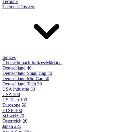
Termine
Themen-Dossiers
Indizes
Übersicht nach Indizes/Märkten
Deutschland 40
Deutschland Small Cap 70
Deutschland Mid Cap 50
Deutschland Tech 30
USA Industrie 30
USA 500
US Tech 100
Eurozone 50
FTSE-100
Schweiz 20
Österreich 20
Japan 225
Hong Kong 50