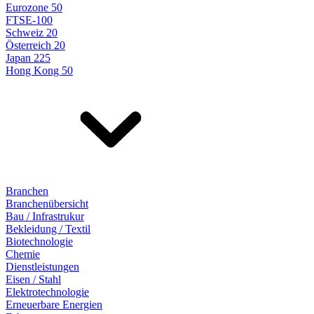
Eurozone 50
FTSE-100
Schweiz 20
Österreich 20
Japan 225
Hong Kong 50
Branchen
Branchenübersicht
Bau / Infrastrukur
Bekleidung / Textil
Biotechnologie
Chemie
Dienstleistungen
Eisen / Stahl
Elektrotechnologie
Erneuerbare Energien