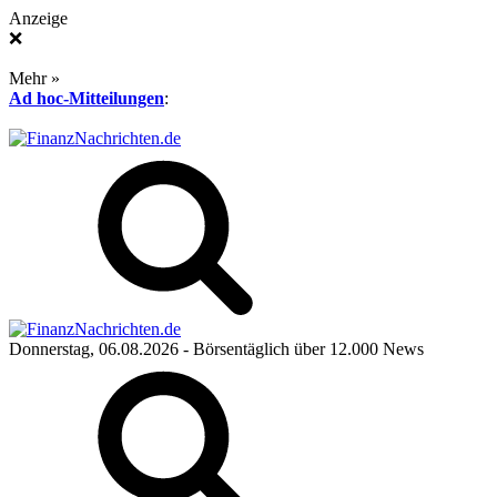
Anzeige
❌
Mehr »
Ad hoc-Mitteilungen
:
Donnerstag, 06.08.2026
- Börsentäglich über 12.000 News