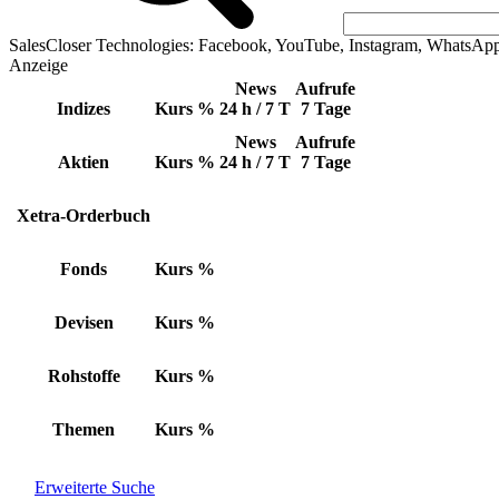
SalesCloser Technologies: Facebook, YouTube, Instagram, WhatsAp
Anzeige
News
Aufrufe
Indizes
Kurs
%
24 h / 7 T
7 Tage
News
Aufrufe
Aktien
Kurs
%
24 h / 7 T
7 Tage
Xetra-Orderbuch
Fonds
Kurs
%
Devisen
Kurs
%
Rohstoffe
Kurs
%
Themen
Kurs
%
Erweiterte Suche