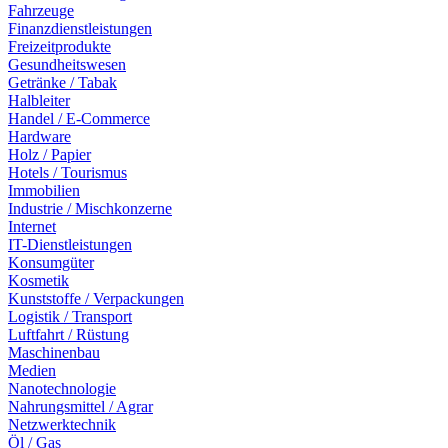
Fahrzeuge
Finanzdienstleistungen
Freizeitprodukte
Gesundheitswesen
Getränke / Tabak
Halbleiter
Handel / E-Commerce
Hardware
Holz / Papier
Hotels / Tourismus
Immobilien
Industrie / Mischkonzerne
Internet
IT-Dienstleistungen
Konsumgüter
Kosmetik
Kunststoffe / Verpackungen
Logistik / Transport
Luftfahrt / Rüstung
Maschinenbau
Medien
Nanotechnologie
Nahrungsmittel / Agrar
Netzwerktechnik
Öl / Gas