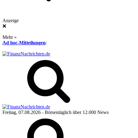
Anzeige
❌
Mehr »
Ad hoc-Mitteilungen
:
Freitag, 07.08.2026
- Börsentäglich über 12.000 News