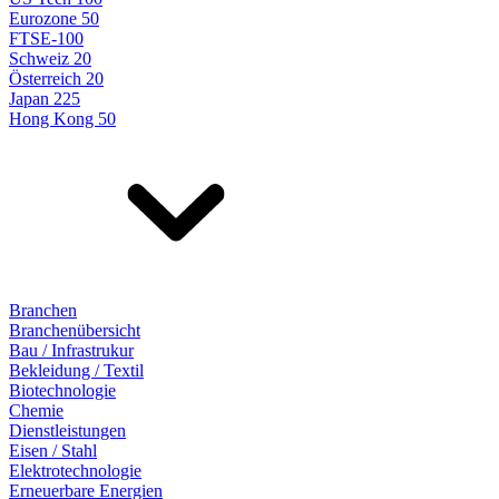
Eurozone 50
FTSE-100
Schweiz 20
Österreich 20
Japan 225
Hong Kong 50
Branchen
Branchenübersicht
Bau / Infrastrukur
Bekleidung / Textil
Biotechnologie
Chemie
Dienstleistungen
Eisen / Stahl
Elektrotechnologie
Erneuerbare Energien