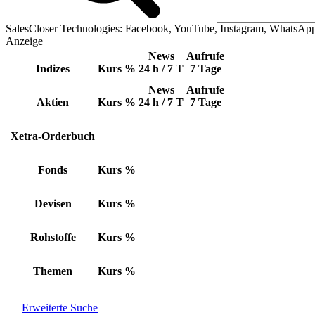
SalesCloser Technologies: Facebook, YouTube, Instagram, WhatsAp
Anzeige
News
Aufrufe
Indizes
Kurs
%
24 h / 7 T
7 Tage
News
Aufrufe
Aktien
Kurs
%
24 h / 7 T
7 Tage
Xetra-Orderbuch
Fonds
Kurs
%
Devisen
Kurs
%
Rohstoffe
Kurs
%
Themen
Kurs
%
Erweiterte Suche