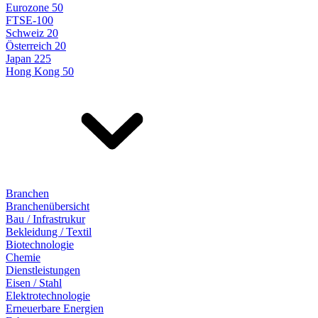
Eurozone 50
FTSE-100
Schweiz 20
Österreich 20
Japan 225
Hong Kong 50
Branchen
Branchenübersicht
Bau / Infrastrukur
Bekleidung / Textil
Biotechnologie
Chemie
Dienstleistungen
Eisen / Stahl
Elektrotechnologie
Erneuerbare Energien