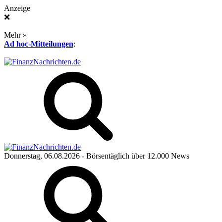
Anzeige
❌
Mehr »
Ad hoc-Mitteilungen
:
Donnerstag, 06.08.2026
- Börsentäglich über 12.000 News