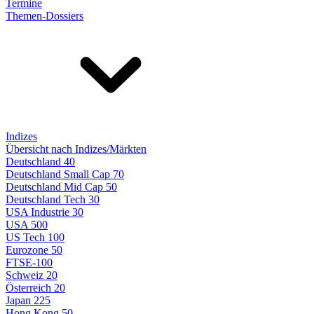
Termine
Themen-Dossiers
Indizes
Übersicht nach Indizes/Märkten
Deutschland 40
Deutschland Small Cap 70
Deutschland Mid Cap 50
Deutschland Tech 30
USA Industrie 30
USA 500
US Tech 100
Eurozone 50
FTSE-100
Schweiz 20
Österreich 20
Japan 225
Hong Kong 50