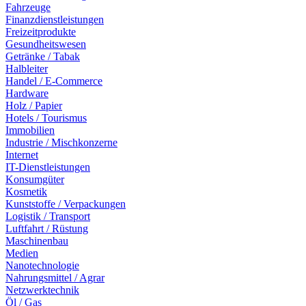
Fahrzeuge
Finanzdienstleistungen
Freizeitprodukte
Gesundheitswesen
Getränke / Tabak
Halbleiter
Handel / E-Commerce
Hardware
Holz / Papier
Hotels / Tourismus
Immobilien
Industrie / Mischkonzerne
Internet
IT-Dienstleistungen
Konsumgüter
Kosmetik
Kunststoffe / Verpackungen
Logistik / Transport
Luftfahrt / Rüstung
Maschinenbau
Medien
Nanotechnologie
Nahrungsmittel / Agrar
Netzwerktechnik
Öl / Gas