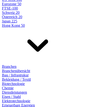
Eurozone 50
FTSE-100
Schweiz 20
Österreich 20
Japan 225
Hong Kong 50
Branchen
Branchenübersicht
Bau / Infrastrukur
Bekleidung / Textil
Biotechnologie
Chemie
Dienstleistungen
Eisen / Stahl
Elektrotechnologie
Erneuerbare Energien