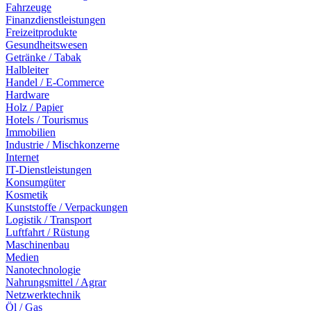
Fahrzeuge
Finanzdienstleistungen
Freizeitprodukte
Gesundheitswesen
Getränke / Tabak
Halbleiter
Handel / E-Commerce
Hardware
Holz / Papier
Hotels / Tourismus
Immobilien
Industrie / Mischkonzerne
Internet
IT-Dienstleistungen
Konsumgüter
Kosmetik
Kunststoffe / Verpackungen
Logistik / Transport
Luftfahrt / Rüstung
Maschinenbau
Medien
Nanotechnologie
Nahrungsmittel / Agrar
Netzwerktechnik
Öl / Gas