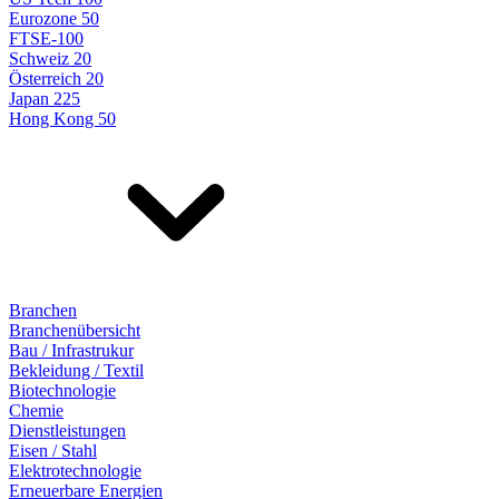
Eurozone 50
FTSE-100
Schweiz 20
Österreich 20
Japan 225
Hong Kong 50
Branchen
Branchenübersicht
Bau / Infrastrukur
Bekleidung / Textil
Biotechnologie
Chemie
Dienstleistungen
Eisen / Stahl
Elektrotechnologie
Erneuerbare Energien