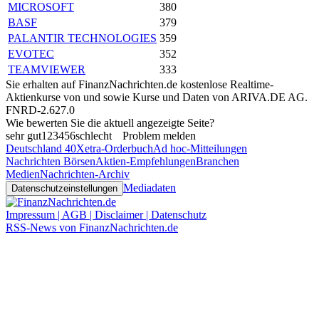
MICROSOFT
380
BASF
379
PALANTIR TECHNOLOGIES
359
EVOTEC
352
TEAMVIEWER
333
Sie erhalten auf FinanzNachrichten.de kostenlose Realtime-
Aktienkurse von
und
sowie Kurse und Daten von
ARIVA.DE AG
.
FNRD-2.627.0
Wie bewerten Sie die aktuell angezeigte Seite?
sehr gut
1
2
3
4
5
6
schlecht
Problem melden
Deutschland 40
Xetra-Orderbuch
Ad hoc-Mitteilungen
Nachrichten Börsen
Aktien-Empfehlungen
Branchen
Medien
Nachrichten-Archiv
Mediadaten
Datenschutzeinstellungen
Impressum | AGB | Disclaimer | Datenschutz
RSS-News von FinanzNachrichten.de