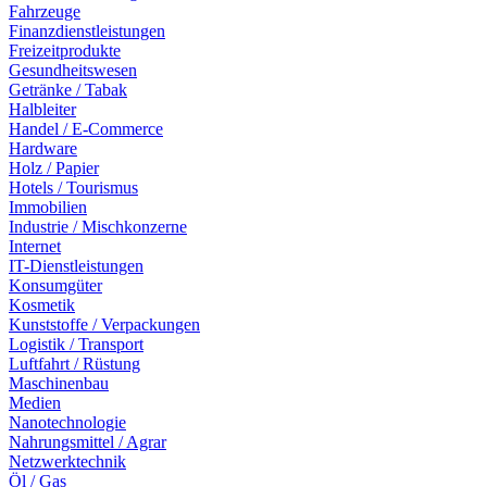
Fahrzeuge
Finanzdienstleistungen
Freizeitprodukte
Gesundheitswesen
Getränke / Tabak
Halbleiter
Handel / E-Commerce
Hardware
Holz / Papier
Hotels / Tourismus
Immobilien
Industrie / Mischkonzerne
Internet
IT-Dienstleistungen
Konsumgüter
Kosmetik
Kunststoffe / Verpackungen
Logistik / Transport
Luftfahrt / Rüstung
Maschinenbau
Medien
Nanotechnologie
Nahrungsmittel / Agrar
Netzwerktechnik
Öl / Gas