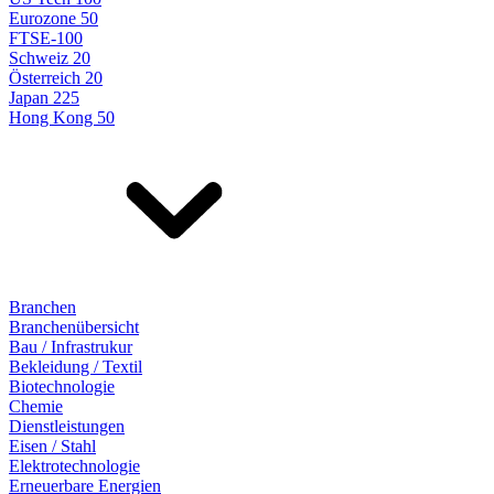
Eurozone 50
FTSE-100
Schweiz 20
Österreich 20
Japan 225
Hong Kong 50
Branchen
Branchenübersicht
Bau / Infrastrukur
Bekleidung / Textil
Biotechnologie
Chemie
Dienstleistungen
Eisen / Stahl
Elektrotechnologie
Erneuerbare Energien