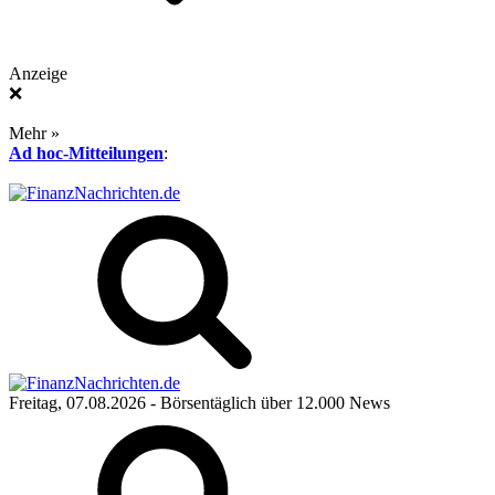
Anzeige
❌
Mehr »
Ad hoc-Mitteilungen
:
Freitag, 07.08.2026
- Börsentäglich über 12.000 News