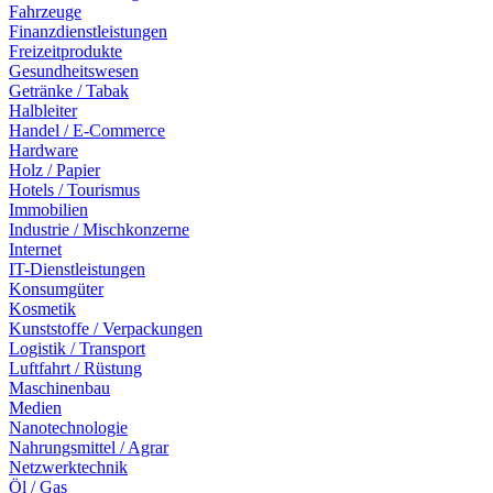
Fahrzeuge
Finanzdienstleistungen
Freizeitprodukte
Gesundheitswesen
Getränke / Tabak
Halbleiter
Handel / E-Commerce
Hardware
Holz / Papier
Hotels / Tourismus
Immobilien
Industrie / Mischkonzerne
Internet
IT-Dienstleistungen
Konsumgüter
Kosmetik
Kunststoffe / Verpackungen
Logistik / Transport
Luftfahrt / Rüstung
Maschinenbau
Medien
Nanotechnologie
Nahrungsmittel / Agrar
Netzwerktechnik
Öl / Gas