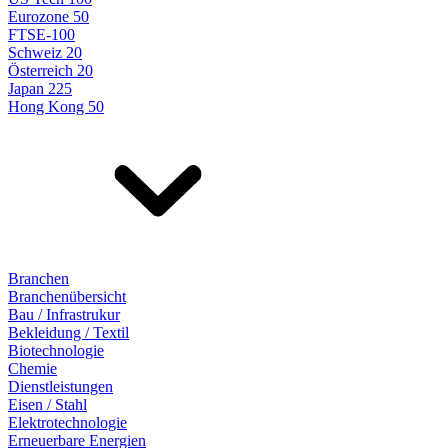
Eurozone 50
FTSE-100
Schweiz 20
Österreich 20
Japan 225
Hong Kong 50
Branchen
Branchenübersicht
Bau / Infrastrukur
Bekleidung / Textil
Biotechnologie
Chemie
Dienstleistungen
Eisen / Stahl
Elektrotechnologie
Erneuerbare Energien