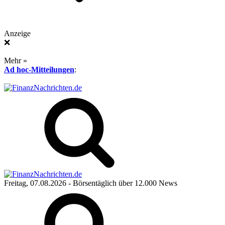
Anzeige
❌
Mehr »
Ad hoc-Mitteilungen
:
Freitag, 07.08.2026
- Börsentäglich über 12.000 News