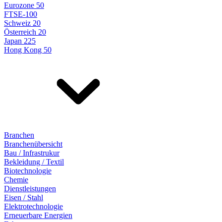
Eurozone 50
FTSE-100
Schweiz 20
Österreich 20
Japan 225
Hong Kong 50
Branchen
Branchenübersicht
Bau / Infrastrukur
Bekleidung / Textil
Biotechnologie
Chemie
Dienstleistungen
Eisen / Stahl
Elektrotechnologie
Erneuerbare Energien