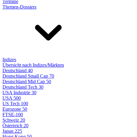
Termine
Themen-Dossiers
Indizes
Übersicht nach Indizes/Märkten
Deutschland 40
Deutschland Small Cap 70
Deutschland Mid Cap 50
Deutschland Tech 30
USA Industrie 30
USA 500
US Tech 100
Eurozone 50
FTSE-100
Schweiz 20
Österreich 20
Japan 225
Hong Kong 50