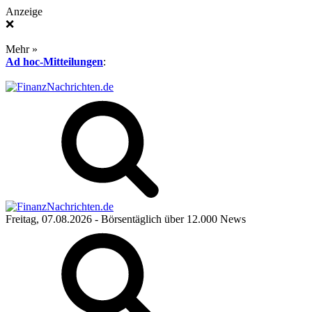
Anzeige
❌
Mehr »
Ad hoc-Mitteilungen
:
Freitag, 07.08.2026
- Börsentäglich über 12.000 News