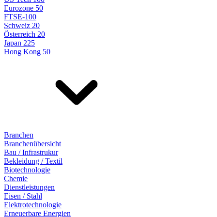
Eurozone 50
FTSE-100
Schweiz 20
Österreich 20
Japan 225
Hong Kong 50
Branchen
Branchenübersicht
Bau / Infrastrukur
Bekleidung / Textil
Biotechnologie
Chemie
Dienstleistungen
Eisen / Stahl
Elektrotechnologie
Erneuerbare Energien