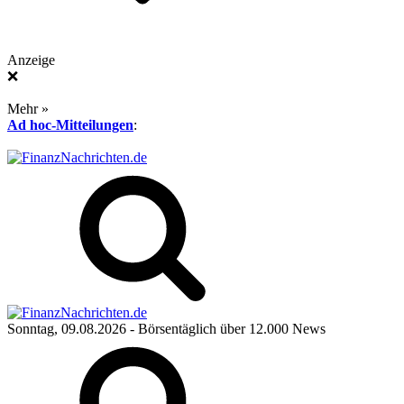
Anzeige
❌
Mehr »
Ad hoc-Mitteilungen
:
Sonntag, 09.08.2026
- Börsentäglich über 12.000 News