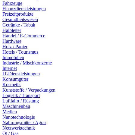
Fahrzeuge
Finanzdienstleistungen
Freizeitprodukte
Gesundheitswesen
Getränke / Tabak
Halbleiter
Handel / E-Commerce
Hardware
Holz / Papier
Hotels / Tourismus
Immobilien
Industrie / Mischkonzerne
Internet
IT-Dienstleistungen
Konsumgüter
Kosmetik
Kunststoffe / Verpackungen
Logistik / Transport
Luftfahrt / Rüstung
Maschinenbau
Medien
Nanotechnologie
Nahrungsmittel / Agrar
Netzwerktechnik
Öl / Gas