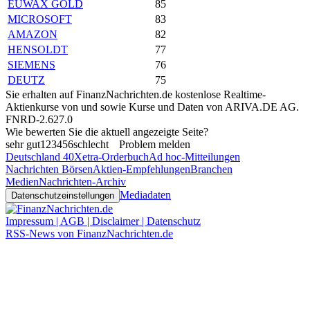
EUWAX GOLD
85
MICROSOFT
83
AMAZON
82
HENSOLDT
77
SIEMENS
76
DEUTZ
75
Sie erhalten auf FinanzNachrichten.de kostenlose Realtime-
Aktienkurse von
und
sowie Kurse und Daten von
ARIVA.DE AG
.
FNRD-2.627.0
Wie bewerten Sie die aktuell angezeigte Seite?
sehr gut
1
2
3
4
5
6
schlecht
Problem melden
Deutschland 40
Xetra-Orderbuch
Ad hoc-Mitteilungen
Nachrichten Börsen
Aktien-Empfehlungen
Branchen
Medien
Nachrichten-Archiv
Mediadaten
Datenschutzeinstellungen
Impressum | AGB | Disclaimer | Datenschutz
RSS-News von FinanzNachrichten.de