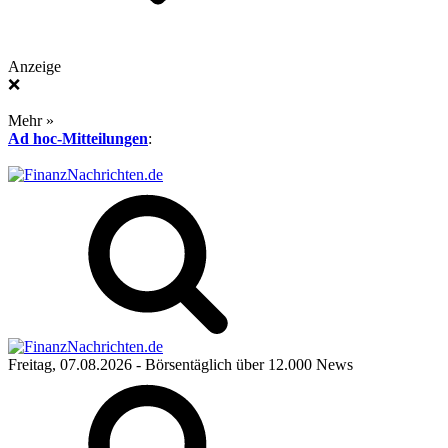
Anzeige
❌
Mehr »
Ad hoc-Mitteilungen
:
Freitag, 07.08.2026
- Börsentäglich über 12.000 News