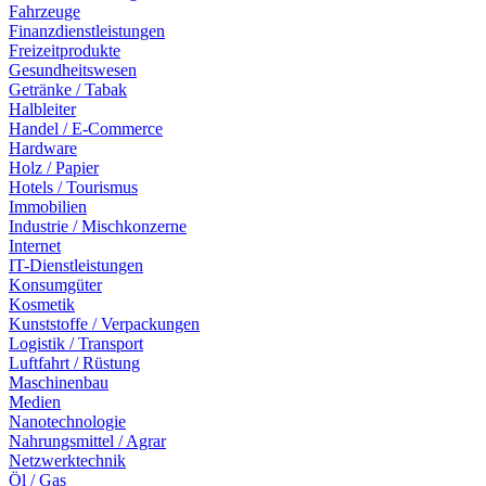
Fahrzeuge
Finanzdienstleistungen
Freizeitprodukte
Gesundheitswesen
Getränke / Tabak
Halbleiter
Handel / E-Commerce
Hardware
Holz / Papier
Hotels / Tourismus
Immobilien
Industrie / Mischkonzerne
Internet
IT-Dienstleistungen
Konsumgüter
Kosmetik
Kunststoffe / Verpackungen
Logistik / Transport
Luftfahrt / Rüstung
Maschinenbau
Medien
Nanotechnologie
Nahrungsmittel / Agrar
Netzwerktechnik
Öl / Gas