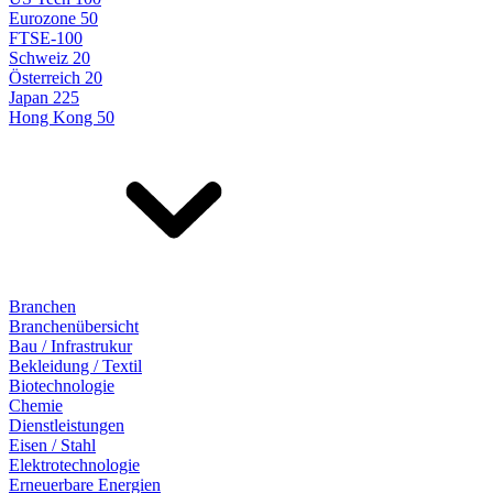
Eurozone 50
FTSE-100
Schweiz 20
Österreich 20
Japan 225
Hong Kong 50
Branchen
Branchenübersicht
Bau / Infrastrukur
Bekleidung / Textil
Biotechnologie
Chemie
Dienstleistungen
Eisen / Stahl
Elektrotechnologie
Erneuerbare Energien