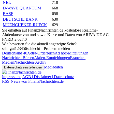
NEL
718
D-WAVE QUANTUM
668
BASF
658
DEUTSCHE BANK
630
MUENCHENER RUECK
629
Sie erhalten auf FinanzNachrichten.de kostenlose Realtime-
Aktienkurse von
und
sowie Kurse und Daten von
ARIVA.DE AG
.
FNRD-2.627.0
Wie bewerten Sie die aktuell angezeigte Seite?
sehr gut
1
2
3
4
5
6
schlecht
Problem melden
Deutschland 40
Xetra-Orderbuch
Ad hoc-Mitteilungen
Nachrichten Börsen
Aktien-Empfehlungen
Branchen
Medien
Nachrichten-Archiv
Mediadaten
Datenschutzeinstellungen
Impressum | AGB | Disclaimer | Datenschutz
RSS-News von FinanzNachrichten.de