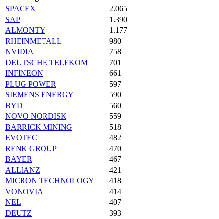
SPACEX
2.065
SAP
1.390
ALMONTY
1.177
RHEINMETALL
980
NVIDIA
758
DEUTSCHE TELEKOM
701
INFINEON
661
PLUG POWER
597
SIEMENS ENERGY
590
BYD
560
NOVO NORDISK
559
BARRICK MINING
518
EVOTEC
482
RENK GROUP
470
BAYER
467
ALLIANZ
421
MICRON TECHNOLOGY
418
VONOVIA
414
NEL
407
DEUTZ
393