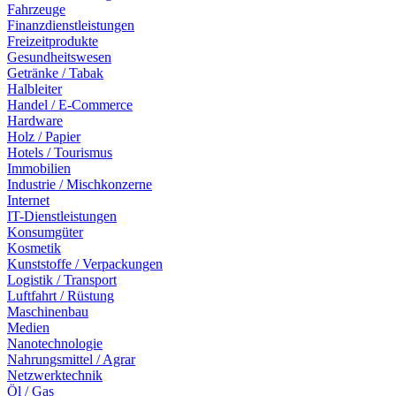
Fahrzeuge
Finanzdienstleistungen
Freizeitprodukte
Gesundheitswesen
Getränke / Tabak
Halbleiter
Handel / E-Commerce
Hardware
Holz / Papier
Hotels / Tourismus
Immobilien
Industrie / Mischkonzerne
Internet
IT-Dienstleistungen
Konsumgüter
Kosmetik
Kunststoffe / Verpackungen
Logistik / Transport
Luftfahrt / Rüstung
Maschinenbau
Medien
Nanotechnologie
Nahrungsmittel / Agrar
Netzwerktechnik
Öl / Gas