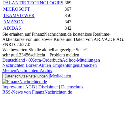
PALANTIR TECHNOLOGIES
369
MICROSOFT
367
TEAMVIEWER
350
AMAZON
343
ADIDAS
342
Sie erhalten auf FinanzNachrichten.de kostenlose Realtime-
Aktienkurse von
und
sowie Kurse und Daten von
ARIVA.DE AG
.
FNRD-2.627.0
Wie bewerten Sie die aktuell angezeigte Seite?
sehr gut
1
2
3
4
5
6
schlecht
Problem melden
Deutschland 40
Xetra-Orderbuch
Ad hoc-Mitteilungen
Nachrichten Börsen
Aktien-Empfehlungen
Branchen
Medien
Nachrichten-Archiv
Mediadaten
Datenschutzeinstellungen
Impressum | AGB | Disclaimer | Datenschutz
RSS-News von FinanzNachrichten.de