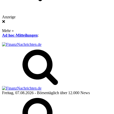
Anzeige
❌
Mehr »
Ad hoc-Mitteilungen
:
Freitag, 07.08.2026
- Börsentäglich über 12.000 News