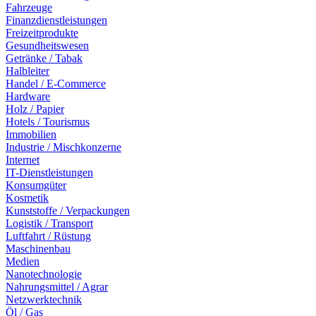
Fahrzeuge
Finanzdienstleistungen
Freizeitprodukte
Gesundheitswesen
Getränke / Tabak
Halbleiter
Handel / E-Commerce
Hardware
Holz / Papier
Hotels / Tourismus
Immobilien
Industrie / Mischkonzerne
Internet
IT-Dienstleistungen
Konsumgüter
Kosmetik
Kunststoffe / Verpackungen
Logistik / Transport
Luftfahrt / Rüstung
Maschinenbau
Medien
Nanotechnologie
Nahrungsmittel / Agrar
Netzwerktechnik
Öl / Gas