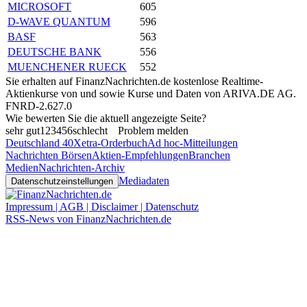
MICROSOFT
605
D-WAVE QUANTUM
596
BASF
563
DEUTSCHE BANK
556
MUENCHENER RUECK
552
Sie erhalten auf FinanzNachrichten.de kostenlose Realtime-
Aktienkurse von
und
sowie Kurse und Daten von
ARIVA.DE AG
.
FNRD-2.627.0
Wie bewerten Sie die aktuell angezeigte Seite?
sehr gut
1
2
3
4
5
6
schlecht
Problem melden
Deutschland 40
Xetra-Orderbuch
Ad hoc-Mitteilungen
Nachrichten Börsen
Aktien-Empfehlungen
Branchen
Medien
Nachrichten-Archiv
Mediadaten
Datenschutzeinstellungen
Impressum | AGB | Disclaimer | Datenschutz
RSS-News von FinanzNachrichten.de