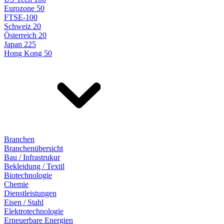
Eurozone 50
FTSE-100
Schweiz 20
Österreich 20
Japan 225
Hong Kong 50
Branchen
Branchenübersicht
Bau / Infrastrukur
Bekleidung / Textil
Biotechnologie
Chemie
Dienstleistungen
Eisen / Stahl
Elektrotechnologie
Erneuerbare Energien