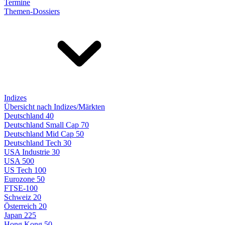
Termine
Themen-Dossiers
Indizes
Übersicht nach Indizes/Märkten
Deutschland 40
Deutschland Small Cap 70
Deutschland Mid Cap 50
Deutschland Tech 30
USA Industrie 30
USA 500
US Tech 100
Eurozone 50
FTSE-100
Schweiz 20
Österreich 20
Japan 225
Hong Kong 50