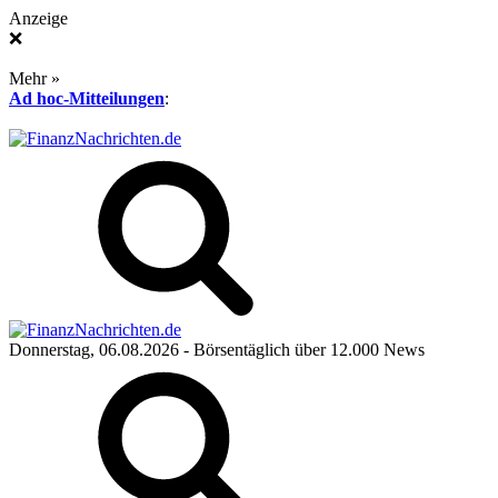
Anzeige
❌
Mehr »
Ad hoc-Mitteilungen
:
Donnerstag, 06.08.2026
- Börsentäglich über 12.000 News