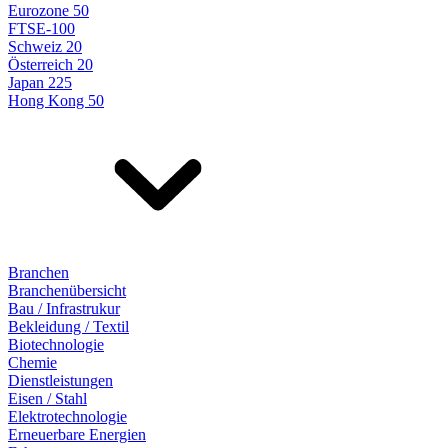
Eurozone 50
FTSE-100
Schweiz 20
Österreich 20
Japan 225
Hong Kong 50
Branchen
Branchenübersicht
Bau / Infrastrukur
Bekleidung / Textil
Biotechnologie
Chemie
Dienstleistungen
Eisen / Stahl
Elektrotechnologie
Erneuerbare Energien