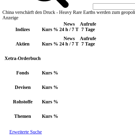
China verschärft den Druck - Heavy Rare Earths werden zum geopoli
Anzeige
News
Aufrufe
Indizes
Kurs
%
24 h / 7 T
7 Tage
News
Aufrufe
Aktien
Kurs
%
24 h / 7 T
7 Tage
Xetra-Orderbuch
Fonds
Kurs
%
Devisen
Kurs
%
Rohstoffe
Kurs
%
Themen
Kurs
%
Erweiterte Suche