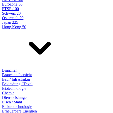
Eurozone 50
FTSE-100
Schweiz 20
Österreich 20
Japan 225
Hong Kong 50
Branchen
Branchenübersicht
Bau / Infrastrukur
Bekleidung / Textil
Biotechnologie
Chemie
Dienstleistungen
Eisen / Stahl
Elektrotechnologie
Erneuerbare Energien