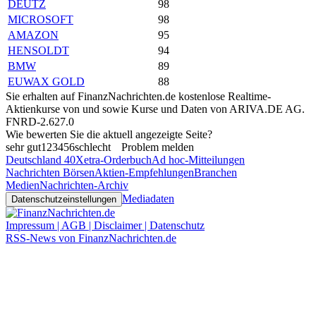
DEUTZ
98
MICROSOFT
98
AMAZON
95
HENSOLDT
94
BMW
89
EUWAX GOLD
88
Sie erhalten auf FinanzNachrichten.de kostenlose Realtime-
Aktienkurse von
und
sowie Kurse und Daten von
ARIVA.DE AG
.
FNRD-2.627.0
Wie bewerten Sie die aktuell angezeigte Seite?
sehr gut
1
2
3
4
5
6
schlecht
Problem melden
Deutschland 40
Xetra-Orderbuch
Ad hoc-Mitteilungen
Nachrichten Börsen
Aktien-Empfehlungen
Branchen
Medien
Nachrichten-Archiv
Mediadaten
Datenschutzeinstellungen
Impressum | AGB | Disclaimer | Datenschutz
RSS-News von FinanzNachrichten.de