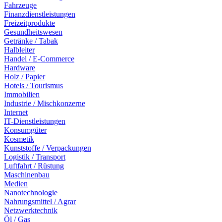
Fahrzeuge
Finanzdienstleistungen
Freizeitprodukte
Gesundheitswesen
Getränke / Tabak
Halbleiter
Handel / E-Commerce
Hardware
Holz / Papier
Hotels / Tourismus
Immobilien
Industrie / Mischkonzerne
Internet
IT-Dienstleistungen
Konsumgüter
Kosmetik
Kunststoffe / Verpackungen
Logistik / Transport
Luftfahrt / Rüstung
Maschinenbau
Medien
Nanotechnologie
Nahrungsmittel / Agrar
Netzwerktechnik
Öl / Gas