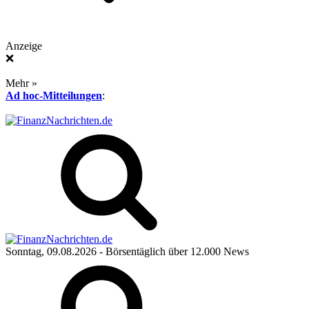
Anzeige
❌
Mehr »
Ad hoc-Mitteilungen
:
Sonntag, 09.08.2026
- Börsentäglich über 12.000 News