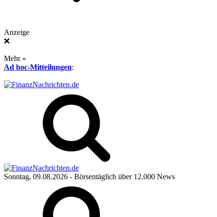
Anzeige
❌
Mehr »
Ad hoc-Mitteilungen
:
Sonntag, 09.08.2026
- Börsentäglich über 12.000 News