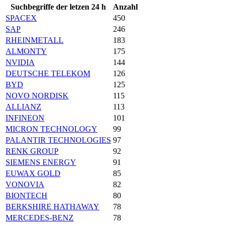
Suchbegriffe der letzen 24 h
Anzahl
SPACEX
450
SAP
246
RHEINMETALL
183
ALMONTY
175
NVIDIA
144
DEUTSCHE TELEKOM
126
BYD
125
NOVO NORDISK
115
ALLIANZ
113
INFINEON
101
MICRON TECHNOLOGY
99
PALANTIR TECHNOLOGIES
97
RENK GROUP
92
SIEMENS ENERGY
91
EUWAX GOLD
85
VONOVIA
82
BIONTECH
80
BERKSHIRE HATHAWAY
78
MERCEDES-BENZ
78