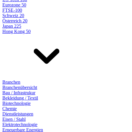
Eurozone 50
FTSE-100
Schweiz 20
Österreich 20
Japan 225
Hong Kong 50
Branchen
Branchenübersicht
Bau / Infrastrukur
Bekleidung / Textil
Biotechnologie
Chemie
Dienstleistungen
Eisen / Stahl
Elektrotechnologie
Erneuerbare Energien