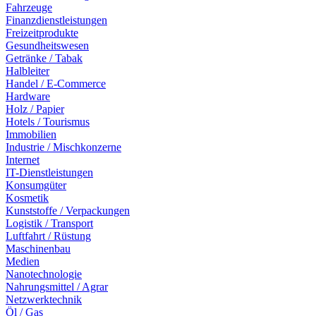
Fahrzeuge
Finanzdienstleistungen
Freizeitprodukte
Gesundheitswesen
Getränke / Tabak
Halbleiter
Handel / E-Commerce
Hardware
Holz / Papier
Hotels / Tourismus
Immobilien
Industrie / Mischkonzerne
Internet
IT-Dienstleistungen
Konsumgüter
Kosmetik
Kunststoffe / Verpackungen
Logistik / Transport
Luftfahrt / Rüstung
Maschinenbau
Medien
Nanotechnologie
Nahrungsmittel / Agrar
Netzwerktechnik
Öl / Gas